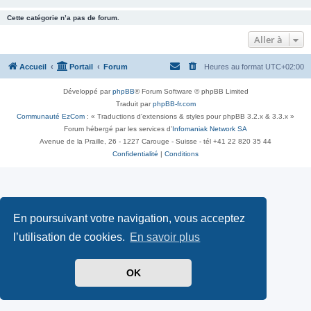
Cette catégorie n’a pas de forum.
Aller à
Accueil
Portail
Forum
Heures au format
UTC+02:00
Développé par
phpBB
® Forum Software © phpBB Limited
Traduit par
phpBB-fr.com
Communauté EzCom
: « Traductions d'extensions & styles pour phpBB 3.2.x & 3.3.x »
Forum hébergé par les services d’
Infomaniak Network SA
Avenue de la Praille, 26 - 1227 Carouge - Suisse - tél +41 22 820 35 44
Confidentialité
|
Conditions
En poursuivant votre navigation, vous acceptez
l’utilisation de cookies.
En savoir plus
OK