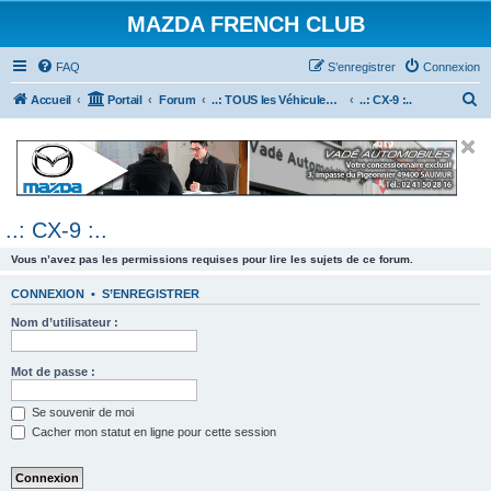
MAZDA FRENCH CLUB
FAQ
S’enregistrer
Connexion
R
Accueil
Portail
Forum
..: TOUS les Véhicules MAZDA :..
..: CX-9 :..
e
c
h
e
..: CX-9 :..
r
c
Vous n’avez pas les permissions requises pour lire les sujets de ce forum.
h
CONNEXION
•
S’ENREGISTRER
e
Nom d’utilisateur :
r
Mot de passe :
Se souvenir de moi
Cacher mon statut en ligne pour cette session