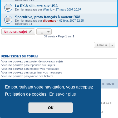
La RX-8 s'illustre aux USA
Dernier message par
Wannig
«
27 mars 2007 20:07
Sportdrive, proto français à moteur RX8...
Dernier message par
didomars
«
07 févr. 2007 22:25
Réponses :
3
Nouveau sujet
38 sujets • Page
1
sur
1
Aller à
PERMISSIONS DU FORUM
Vous
ne pouvez pas
poster de nouveaux sujets
Vous
ne pouvez pas
répondre aux sujets
Vous
ne pouvez pas
modifier vos messages
Vous
ne pouvez pas
supprimer vos messages
Vous
ne pouvez pas
joindre des fichiers
Accueil
Portail
Forum
Heures au format
UTC+02:00
En poursuivant votre navigation, vous acceptez
l’utilisation de cookies.
En savoir plus
Développé par
phpBB
® Forum Software © phpBB Limited
Traduit par
phpBB-fr.com
Communauté EzCom
: « Traductions d'extensions & styles pour phpBB 3.2.x & 3.3.x »
OK
Forum hébergé par les services d’
Infomaniak Network SA
Avenue de la Praille, 26 - 1227 Carouge - Suisse - tél +41 22 820 35 44
Confidentialité
|
Conditions