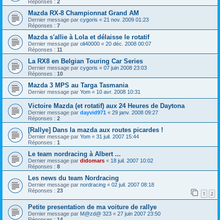
Réponses :
2
Mazda RX-8 Championnat Grand AM
Dernier message par
cygoris
«
21 nov. 2009 01:23
Réponses :
7
Mazda s'allie à Lola et délaisse le rotatif
Dernier message par
oli40000
«
20 déc. 2008 00:07
Réponses :
11
La RX8 en Belgian Touring Car Series
Dernier message par
cygoris
«
07 juin 2008 23:03
Réponses :
10
Mazda 3 MPS au Targa Tasmania
Dernier message par
Yom
«
10 avr. 2008 10:31
Victoire Mazda (et rotatif) aux 24 Heures de Daytona
Dernier message par
dayvid971
«
29 janv. 2008 09:27
Réponses :
2
[Rallye] Dans la mazda aux routes picardes !
Dernier message par
Yom
«
31 juil. 2007 15:44
Réponses :
1
Le team nordracing à Albert ...
Dernier message par
didomars
«
18 juil. 2007 10:02
Réponses :
8
Les news du team Nordracing
Dernier message par
nordracing
«
02 juil. 2007 08:18
Réponses :
23
1
2
Petite presentation de ma voiture de rallye
Dernier message par
M@zd@ 323
«
27 juin 2007 23:50
Réponses :
14