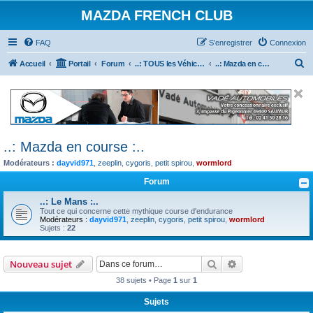
MAZDA FRENCH CLUB
FAQ
S’enregistrer
Connexion
R
Accueil
Portail
Forum
..: TOUS les Véhicules MAZDA :..
..: Mazda en course :..
e
c
h
e
..: Mazda en course :..
r
Modérateurs :
dayvid971
,
zeeplin
,
cygoris
,
petit spirou
,
wormlord
c
h
Forum
e
..: Le Mans :..
Tout ce qui concerne cette mythique course d'endurance
r
Modérateurs :
dayvid971
,
zeeplin
,
cygoris
,
petit spirou
,
wormlord
Sujets :
22
Rechercher
Recherche avanc
Nouveau sujet
38 sujets • Page
1
sur
1
Sujets