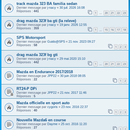
track mazda 323 BA familia sedan
Dernier message par
j-nacy
«
30 juil. 2026 16:08
Réponses :
441
1
20
21
22
23
…
drag mazda 323f ba gti (la releve)
Dernier message par
j-nacy
«
19 janv. 2026 12:55
Réponses :
359
1
15
16
17
18
…
SPS Motorsport
Dernier message par
Guido@SPS
«
21 nov. 2023 09:27
Réponses :
58
1
2
3
drag mazda 323f bg gti
Dernier message par
j-nacy
«
29 mai 2020 15:10
Réponses :
442
1
20
21
22
23
…
Mazda en Endurance 2017/2018
Dernier message par
JPP22
«
30 juin 2018 08:05
Réponses :
22
1
2
RT24-P DPi
Dernier message par
JPP22
«
21 nov. 2017 11:46
Réponses :
5
Mazda officielle en sport auto
Dernier message par
cygoris
«
23 nov. 2016 22:37
Réponses :
40
1
2
3
Nouvelle Mazda6 en course
Dernier message par
Dayme
«
25 oct. 2016 11:20
Réponses :
27
1
2