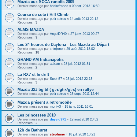
Mazda aux SCCA runoffs 2009
Dernier message par
hoslotfrance
«
09 oct. 2013 16:59
Course de cote / Hill Climb
Dernier message par
petit spirou
«
14 août 2013 22:12
Réponses :
3
ALMS MAZDA
Dernier message par
AngelDR40
«
27 janv. 2013 00:27
Réponses :
9
Les 24 heures de Daytona - Les Mazda au Départ
Dernier message par
shinjiono
«
29 août 2012 18:02
Réponses :
18
GRAND-AM Indianapolis
Dernier message par
adzam
«
28 juil. 2012 01:31
Réponses :
2
La RX7 et le drift
Dernier message par
Steph57
«
23 juil. 2012 22:13
Réponses :
3
Mazda 323 bg bf ( gt-r/gt-x/gt-s) en rallye
Dernier message par
petit spirou
«
28 sept. 2011 12:44
Mazda présent a retromobile
Dernier message par
monty3
«
15 janv. 2011 16:01
Les princesses 2010
Dernier message par
dayvid971
«
12 août 2010 23:52
Réponses :
2
12h de Bathurst
Dernier message par
stephane
«
18 juil. 2010 18:21