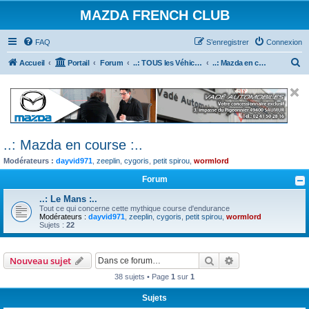
MAZDA FRENCH CLUB
FAQ
S’enregistrer
Connexion
R
Accueil
Portail
Forum
..: TOUS les Véhicules MAZDA :..
..: Mazda en course :..
e
c
h
e
..: Mazda en course :..
r
Modérateurs :
dayvid971
,
zeeplin
,
cygoris
,
petit spirou
,
wormlord
c
h
Forum
e
..: Le Mans :..
Tout ce qui concerne cette mythique course d'endurance
r
Modérateurs :
dayvid971
,
zeeplin
,
cygoris
,
petit spirou
,
wormlord
Sujets :
22
Rechercher
Recherche avanc
Nouveau sujet
38 sujets • Page
1
sur
1
Sujets