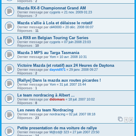
Réponses :
2
Mazda RX-8 Championnat Grand AM
Dernier message par
cygoris
«
21 nov. 2009 01:23
Réponses :
7
Mazda s'allie à Lola et délaisse le rotatif
Dernier message par
oli40000
«
20 déc. 2008 00:07
Réponses :
11
La RX8 en Belgian Touring Car Series
Dernier message par
cygoris
«
07 juin 2008 23:03
Réponses :
10
Mazda 3 MPS au Targa Tasmania
Dernier message par
Yom
«
10 avr. 2008 10:31
Victoire Mazda (et rotatif) aux 24 Heures de Daytona
Dernier message par
dayvid971
«
29 janv. 2008 09:27
Réponses :
2
[Rallye] Dans la mazda aux routes picardes !
Dernier message par
Yom
«
31 juil. 2007 15:44
Réponses :
1
Le team nordracing à Albert ...
Dernier message par
didomars
«
18 juil. 2007 10:02
Réponses :
8
Les news du team Nordracing
Dernier message par
nordracing
«
02 juil. 2007 08:18
Réponses :
23
1
2
Petite presentation de ma voiture de rallye
Dernier message par
M@zd@ 323
«
27 juin 2007 23:50
Réponses :
14