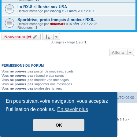
La RX-8 s'illustre aux USA
Dernier message par
Wannig
«
27 mars 2007 20:07
Sportdrive, proto français à moteur RX8...
Dernier message par
didomars
«
07 févr. 2007 22:25
Réponses :
3
Nouveau sujet
38 sujets • Page
1
sur
1
Aller à
PERMISSIONS DU FORUM
Vous
ne pouvez pas
poster de nouveaux sujets
Vous
ne pouvez pas
répondre aux sujets
Vous
ne pouvez pas
modifier vos messages
Vous
ne pouvez pas
supprimer vos messages
Vous
ne pouvez pas
joindre des fichiers
Accueil
Portail
Forum
Heures au format
UTC+02:00
En poursuivant votre navigation, vous acceptez
l’utilisation de cookies.
En savoir plus
Développé par
phpBB
® Forum Software © phpBB Limited
Traduit par
phpBB-fr.com
Communauté EzCom
: « Traductions d'extensions & styles pour phpBB 3.2.x & 3.3.x »
OK
Forum hébergé par les services d’
Infomaniak Network SA
Avenue de la Praille, 26 - 1227 Carouge - Suisse - tél +41 22 820 35 44
Confidentialité
|
Conditions