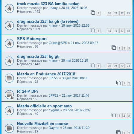
track mazda 323 BA familia sedan
Dernier message par
j-nacy
«
30 juil. 2026 16:08
Réponses :
441
1
20
21
22
23
…
drag mazda 323f ba gti (la releve)
Dernier message par
j-nacy
«
19 janv. 2026 12:55
Réponses :
359
1
15
16
17
18
…
SPS Motorsport
Dernier message par
Guido@SPS
«
21 nov. 2023 09:27
Réponses :
58
1
2
3
drag mazda 323f bg gti
Dernier message par
j-nacy
«
29 mai 2020 15:10
Réponses :
442
1
20
21
22
23
…
Mazda en Endurance 2017/2018
Dernier message par
JPP22
«
30 juin 2018 08:05
Réponses :
22
1
2
RT24-P DPi
Dernier message par
JPP22
«
21 nov. 2017 11:46
Réponses :
5
Mazda officielle en sport auto
Dernier message par
cygoris
«
23 nov. 2016 22:37
Réponses :
40
1
2
3
Nouvelle Mazda6 en course
Dernier message par
Dayme
«
25 oct. 2016 11:20
Réponses :
27
1
2