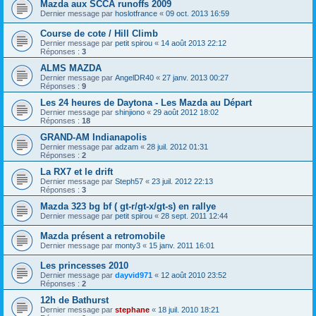
Mazda aux SCCA runoffs 2009
Dernier message par
hoslotfrance
«
09 oct. 2013 16:59
Course de cote / Hill Climb
Dernier message par
petit spirou
«
14 août 2013 22:12
Réponses :
3
ALMS MAZDA
Dernier message par
AngelDR40
«
27 janv. 2013 00:27
Réponses :
9
Les 24 heures de Daytona - Les Mazda au Départ
Dernier message par
shinjiono
«
29 août 2012 18:02
Réponses :
18
GRAND-AM Indianapolis
Dernier message par
adzam
«
28 juil. 2012 01:31
Réponses :
2
La RX7 et le drift
Dernier message par
Steph57
«
23 juil. 2012 22:13
Réponses :
3
Mazda 323 bg bf ( gt-r/gt-x/gt-s) en rallye
Dernier message par
petit spirou
«
28 sept. 2011 12:44
Mazda présent a retromobile
Dernier message par
monty3
«
15 janv. 2011 16:01
Les princesses 2010
Dernier message par
dayvid971
«
12 août 2010 23:52
Réponses :
2
12h de Bathurst
Dernier message par
stephane
«
18 juil. 2010 18:21