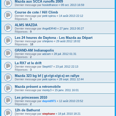
Mazda aux SCCA runoffs 2009
Dernier message par
hoslotfrance
«
09 oct. 2013 16:59
Course de cote / Hill Climb
Dernier message par
petit spirou
«
14 août 2013 22:12
Réponses :
3
ALMS MAZDA
Dernier message par
AngelDR40
«
27 janv. 2013 00:27
Réponses :
9
Les 24 heures de Daytona - Les Mazda au Départ
Dernier message par
shinjiono
«
29 août 2012 18:02
Réponses :
18
GRAND-AM Indianapolis
Dernier message par
adzam
«
28 juil. 2012 01:31
Réponses :
2
La RX7 et le drift
Dernier message par
Steph57
«
23 juil. 2012 22:13
Réponses :
3
Mazda 323 bg bf ( gt-r/gt-x/gt-s) en rallye
Dernier message par
petit spirou
«
28 sept. 2011 12:44
Mazda présent a retromobile
Dernier message par
monty3
«
15 janv. 2011 16:01
Les princesses 2010
Dernier message par
dayvid971
«
12 août 2010 23:52
Réponses :
2
12h de Bathurst
Dernier message par
stephane
«
18 juil. 2010 18:21