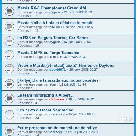
Réponses :
2
Mazda RX-8 Championnat Grand AM
Dernier message par
cygoris
«
21 nov. 2009 01:23
Réponses :
7
Mazda s'allie à Lola et délaisse le rotatif
Dernier message par
oli40000
«
20 déc. 2008 00:07
Réponses :
11
La RX8 en Belgian Touring Car Series
Dernier message par
cygoris
«
07 juin 2008 23:03
Réponses :
10
Mazda 3 MPS au Targa Tasmania
Dernier message par
Yom
«
10 avr. 2008 10:31
Victoire Mazda (et rotatif) aux 24 Heures de Daytona
Dernier message par
dayvid971
«
29 janv. 2008 09:27
Réponses :
2
[Rallye] Dans la mazda aux routes picardes !
Dernier message par
Yom
«
31 juil. 2007 15:44
Réponses :
1
Le team nordracing à Albert ...
Dernier message par
didomars
«
18 juil. 2007 10:02
Réponses :
8
Les news du team Nordracing
Dernier message par
nordracing
«
02 juil. 2007 08:18
Réponses :
23
1
2
Petite presentation de ma voiture de rallye
Dernier message par
M@zd@ 323
«
27 juin 2007 23:50
Réponses :
14