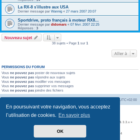
La RX-8 s'illustre aux USA
Dernier message par
Wannig
«
27 mars 2007 20:07
Sportdrive, proto français à moteur RX8...
Dernier message par
didomars
«
07 févr. 2007 22:25
Réponses :
3
Nouveau sujet
38 sujets • Page
1
sur
1
Aller à
PERMISSIONS DU FORUM
Vous
ne pouvez pas
poster de nouveaux sujets
Vous
ne pouvez pas
répondre aux sujets
Vous
ne pouvez pas
modifier vos messages
Vous
ne pouvez pas
supprimer vos messages
Vous
ne pouvez pas
joindre des fichiers
Accueil
Portail
Forum
Heures au format
UTC+02:00
En poursuivant votre navigation, vous acceptez
Développé par
phpBB
® Forum Software © phpBB Limited
l’utilisation de cookies.
En savoir plus
Traduit par
phpBB-fr.com
Communauté EzCom
: « Traductions d'extensions & styles pour phpBB 3.2.x & 3.3.x »
Forum hébergé par les services d’
Infomaniak Network SA
OK
Avenue de la Praille, 26 - 1227 Carouge - Suisse - tél +41 22 820 35 44
Confidentialité
|
Conditions