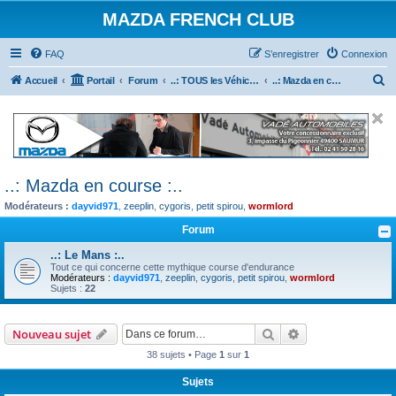
MAZDA FRENCH CLUB
FAQ
S’enregistrer
Connexion
R
Accueil
Portail
Forum
..: TOUS les Véhicules MAZDA :..
..: Mazda en course :..
e
c
h
e
..: Mazda en course :..
r
Modérateurs :
dayvid971
,
zeeplin
,
cygoris
,
petit spirou
,
wormlord
c
h
Forum
e
..: Le Mans :..
Tout ce qui concerne cette mythique course d'endurance
r
Modérateurs :
dayvid971
,
zeeplin
,
cygoris
,
petit spirou
,
wormlord
Sujets :
22
Rechercher
Recherche avanc
Nouveau sujet
38 sujets • Page
1
sur
1
Sujets