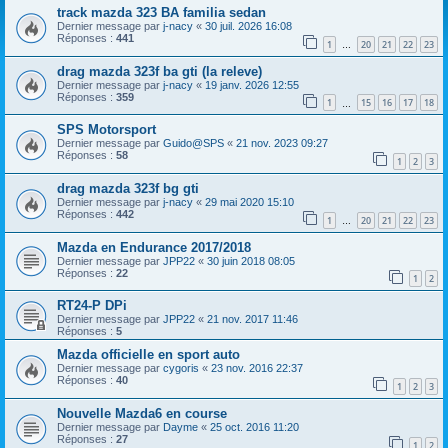
track mazda 323 BA familia sedan
Dernier message par
j-nacy
«
30 juil. 2026 16:08
Réponses :
441
1
20
21
22
23
…
drag mazda 323f ba gti (la releve)
Dernier message par
j-nacy
«
19 janv. 2026 12:55
Réponses :
359
1
15
16
17
18
…
SPS Motorsport
Dernier message par
Guido@SPS
«
21 nov. 2023 09:27
Réponses :
58
1
2
3
drag mazda 323f bg gti
Dernier message par
j-nacy
«
29 mai 2020 15:10
Réponses :
442
1
20
21
22
23
…
Mazda en Endurance 2017/2018
Dernier message par
JPP22
«
30 juin 2018 08:05
Réponses :
22
1
2
RT24-P DPi
Dernier message par
JPP22
«
21 nov. 2017 11:46
Réponses :
5
Mazda officielle en sport auto
Dernier message par
cygoris
«
23 nov. 2016 22:37
Réponses :
40
1
2
3
Nouvelle Mazda6 en course
Dernier message par
Dayme
«
25 oct. 2016 11:20
Réponses :
27
1
2