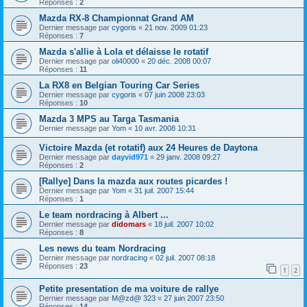
Réponses :
2
Mazda RX-8 Championnat Grand AM
Dernier message par
cygoris
«
21 nov. 2009 01:23
Réponses :
7
Mazda s'allie à Lola et délaisse le rotatif
Dernier message par
oli40000
«
20 déc. 2008 00:07
Réponses :
11
La RX8 en Belgian Touring Car Series
Dernier message par
cygoris
«
07 juin 2008 23:03
Réponses :
10
Mazda 3 MPS au Targa Tasmania
Dernier message par
Yom
«
10 avr. 2008 10:31
Victoire Mazda (et rotatif) aux 24 Heures de Daytona
Dernier message par
dayvid971
«
29 janv. 2008 09:27
Réponses :
2
[Rallye] Dans la mazda aux routes picardes !
Dernier message par
Yom
«
31 juil. 2007 15:44
Réponses :
1
Le team nordracing à Albert ...
Dernier message par
didomars
«
18 juil. 2007 10:02
Réponses :
8
Les news du team Nordracing
Dernier message par
nordracing
«
02 juil. 2007 08:18
Réponses :
23
1
2
Petite presentation de ma voiture de rallye
Dernier message par
M@zd@ 323
«
27 juin 2007 23:50
Réponses :
14