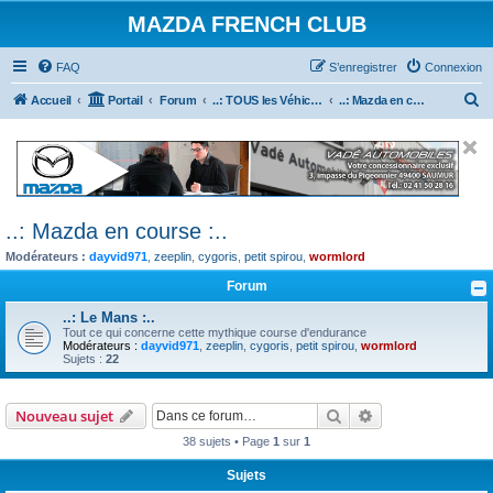
MAZDA FRENCH CLUB
FAQ
S’enregistrer
Connexion
R
Accueil
Portail
Forum
..: TOUS les Véhicules MAZDA :..
..: Mazda en course :..
e
c
h
e
..: Mazda en course :..
r
Modérateurs :
dayvid971
,
zeeplin
,
cygoris
,
petit spirou
,
wormlord
c
h
Forum
e
..: Le Mans :..
Tout ce qui concerne cette mythique course d'endurance
r
Modérateurs :
dayvid971
,
zeeplin
,
cygoris
,
petit spirou
,
wormlord
Sujets :
22
Rechercher
Recherche avanc
Nouveau sujet
38 sujets • Page
1
sur
1
Sujets