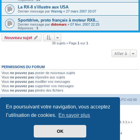
La RX-8 s'illustre aux USA
Dernier message par
Wannig
«
27 mars 2007 20:07
Sportdrive, proto français à moteur RX8...
Dernier message par
didomars
«
07 févr. 2007 22:25
Réponses :
3
Nouveau sujet
38 sujets • Page
1
sur
1
Aller à
PERMISSIONS DU FORUM
Vous
ne pouvez pas
poster de nouveaux sujets
Vous
ne pouvez pas
répondre aux sujets
Vous
ne pouvez pas
modifier vos messages
Vous
ne pouvez pas
supprimer vos messages
Vous
ne pouvez pas
joindre des fichiers
Accueil
Portail
Forum
Heures au format
UTC+02:00
En poursuivant votre navigation, vous acceptez
Développé par
phpBB
® Forum Software © phpBB Limited
l’utilisation de cookies.
En savoir plus
Traduit par
phpBB-fr.com
Communauté EzCom
: « Traductions d'extensions & styles pour phpBB 3.2.x & 3.3.x »
Forum hébergé par les services d’
Infomaniak Network SA
OK
Avenue de la Praille, 26 - 1227 Carouge - Suisse - tél +41 22 820 35 44
Confidentialité
|
Conditions