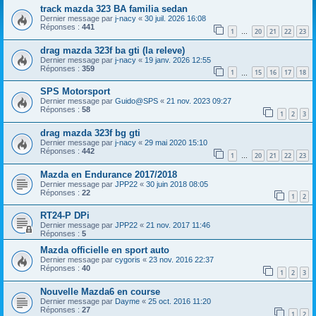
track mazda 323 BA familia sedan
Dernier message par
j-nacy
«
30 juil. 2026 16:08
Réponses :
441
1
20
21
22
23
…
drag mazda 323f ba gti (la releve)
Dernier message par
j-nacy
«
19 janv. 2026 12:55
Réponses :
359
1
15
16
17
18
…
SPS Motorsport
Dernier message par
Guido@SPS
«
21 nov. 2023 09:27
Réponses :
58
1
2
3
drag mazda 323f bg gti
Dernier message par
j-nacy
«
29 mai 2020 15:10
Réponses :
442
1
20
21
22
23
…
Mazda en Endurance 2017/2018
Dernier message par
JPP22
«
30 juin 2018 08:05
Réponses :
22
1
2
RT24-P DPi
Dernier message par
JPP22
«
21 nov. 2017 11:46
Réponses :
5
Mazda officielle en sport auto
Dernier message par
cygoris
«
23 nov. 2016 22:37
Réponses :
40
1
2
3
Nouvelle Mazda6 en course
Dernier message par
Dayme
«
25 oct. 2016 11:20
Réponses :
27
1
2