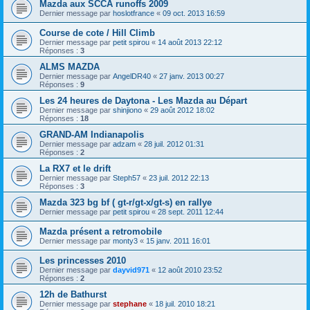
Mazda aux SCCA runoffs 2009
Dernier message par
hoslotfrance
«
09 oct. 2013 16:59
Course de cote / Hill Climb
Dernier message par
petit spirou
«
14 août 2013 22:12
Réponses :
3
ALMS MAZDA
Dernier message par
AngelDR40
«
27 janv. 2013 00:27
Réponses :
9
Les 24 heures de Daytona - Les Mazda au Départ
Dernier message par
shinjiono
«
29 août 2012 18:02
Réponses :
18
GRAND-AM Indianapolis
Dernier message par
adzam
«
28 juil. 2012 01:31
Réponses :
2
La RX7 et le drift
Dernier message par
Steph57
«
23 juil. 2012 22:13
Réponses :
3
Mazda 323 bg bf ( gt-r/gt-x/gt-s) en rallye
Dernier message par
petit spirou
«
28 sept. 2011 12:44
Mazda présent a retromobile
Dernier message par
monty3
«
15 janv. 2011 16:01
Les princesses 2010
Dernier message par
dayvid971
«
12 août 2010 23:52
Réponses :
2
12h de Bathurst
Dernier message par
stephane
«
18 juil. 2010 18:21