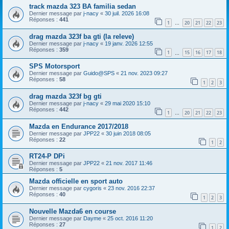
track mazda 323 BA familia sedan
Dernier message par
j-nacy
«
30 juil. 2026 16:08
Réponses :
441
1
20
21
22
23
…
drag mazda 323f ba gti (la releve)
Dernier message par
j-nacy
«
19 janv. 2026 12:55
Réponses :
359
1
15
16
17
18
…
SPS Motorsport
Dernier message par
Guido@SPS
«
21 nov. 2023 09:27
Réponses :
58
1
2
3
drag mazda 323f bg gti
Dernier message par
j-nacy
«
29 mai 2020 15:10
Réponses :
442
1
20
21
22
23
…
Mazda en Endurance 2017/2018
Dernier message par
JPP22
«
30 juin 2018 08:05
Réponses :
22
1
2
RT24-P DPi
Dernier message par
JPP22
«
21 nov. 2017 11:46
Réponses :
5
Mazda officielle en sport auto
Dernier message par
cygoris
«
23 nov. 2016 22:37
Réponses :
40
1
2
3
Nouvelle Mazda6 en course
Dernier message par
Dayme
«
25 oct. 2016 11:20
Réponses :
27
1
2