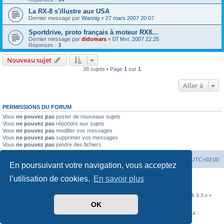
La RX-8 s'illustre aux USA
Dernier message par
Wannig
«
27 mars 2007 20:07
Sportdrive, proto français à moteur RX8...
Dernier message par
didomars
«
07 févr. 2007 22:25
Réponses :
3
Nouveau sujet
38 sujets • Page
1
sur
1
Aller à
PERMISSIONS DU FORUM
Vous
ne pouvez pas
poster de nouveaux sujets
Vous
ne pouvez pas
répondre aux sujets
Vous
ne pouvez pas
modifier vos messages
Vous
ne pouvez pas
supprimer vos messages
Vous
ne pouvez pas
joindre des fichiers
Accueil
Portail
Forum
Heures au format
UTC+02:00
En poursuivant votre navigation, vous acceptez
l’utilisation de cookies.
En savoir plus
Développé par
phpBB
® Forum Software © phpBB Limited
Traduit par
phpBB-fr.com
Communauté EzCom
: « Traductions d'extensions & styles pour phpBB 3.2.x & 3.3.x »
OK
Forum hébergé par les services d’
Infomaniak Network SA
Avenue de la Praille, 26 - 1227 Carouge - Suisse - tél +41 22 820 35 44
Confidentialité
|
Conditions