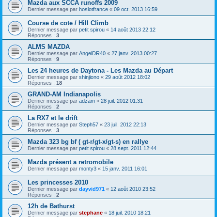
Mazda aux SCCA runoffs 2009
Dernier message par
hoslotfrance
«
09 oct. 2013 16:59
Course de cote / Hill Climb
Dernier message par
petit spirou
«
14 août 2013 22:12
Réponses :
3
ALMS MAZDA
Dernier message par
AngelDR40
«
27 janv. 2013 00:27
Réponses :
9
Les 24 heures de Daytona - Les Mazda au Départ
Dernier message par
shinjiono
«
29 août 2012 18:02
Réponses :
18
GRAND-AM Indianapolis
Dernier message par
adzam
«
28 juil. 2012 01:31
Réponses :
2
La RX7 et le drift
Dernier message par
Steph57
«
23 juil. 2012 22:13
Réponses :
3
Mazda 323 bg bf ( gt-r/gt-x/gt-s) en rallye
Dernier message par
petit spirou
«
28 sept. 2011 12:44
Mazda présent a retromobile
Dernier message par
monty3
«
15 janv. 2011 16:01
Les princesses 2010
Dernier message par
dayvid971
«
12 août 2010 23:52
Réponses :
2
12h de Bathurst
Dernier message par
stephane
«
18 juil. 2010 18:21