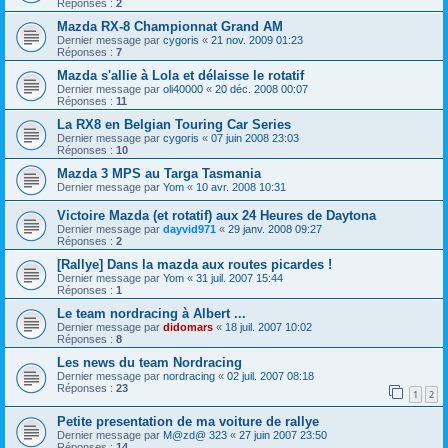
Réponses :
2
Mazda RX-8 Championnat Grand AM
Dernier message par
cygoris
«
21 nov. 2009 01:23
Réponses :
7
Mazda s'allie à Lola et délaisse le rotatif
Dernier message par
oli40000
«
20 déc. 2008 00:07
Réponses :
11
La RX8 en Belgian Touring Car Series
Dernier message par
cygoris
«
07 juin 2008 23:03
Réponses :
10
Mazda 3 MPS au Targa Tasmania
Dernier message par
Yom
«
10 avr. 2008 10:31
Victoire Mazda (et rotatif) aux 24 Heures de Daytona
Dernier message par
dayvid971
«
29 janv. 2008 09:27
Réponses :
2
[Rallye] Dans la mazda aux routes picardes !
Dernier message par
Yom
«
31 juil. 2007 15:44
Réponses :
1
Le team nordracing à Albert ...
Dernier message par
didomars
«
18 juil. 2007 10:02
Réponses :
8
Les news du team Nordracing
Dernier message par
nordracing
«
02 juil. 2007 08:18
Réponses :
23
1
2
Petite presentation de ma voiture de rallye
Dernier message par
M@zd@ 323
«
27 juin 2007 23:50
Réponses :
14