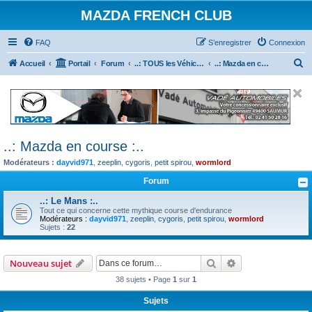
MAZDA FRENCH CLUB
FAQ
S’enregistrer
Connexion
R
Accueil
Portail
Forum
..: TOUS les Véhicules MAZDA :..
..: Mazda en course :..
e
c
h
e
..: Mazda en course :..
r
Modérateurs :
dayvid971
,
zeeplin
,
cygoris
,
petit spirou
,
wormlord
c
h
Forum
e
..: Le Mans :..
Tout ce qui concerne cette mythique course d'endurance
r
Modérateurs :
dayvid971
,
zeeplin
,
cygoris
,
petit spirou
,
wormlord
Sujets :
22
Rechercher
Recherche avanc
Nouveau sujet
38 sujets • Page
1
sur
1
Sujets