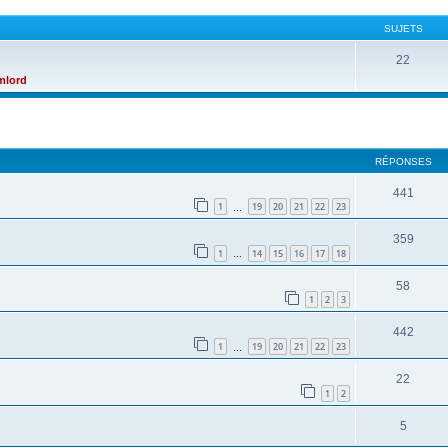
SUJETS
22
mlord
cher
cherche avancée
RÉPONSES
441
1
19
20
21
22
23
…
359
1
14
15
16
17
18
…
58
1
2
3
442
1
19
20
21
22
23
…
22
1
2
5