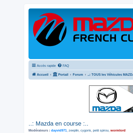
Accès rapide
FAQ
Accueil
Portail
Forum
..: TOUS les Véhicules MAZDA
..: Mazda en course :..
Modérateurs :
dayvid971
,
zeeplin
,
cygoris
,
petit spirou
,
wormlord