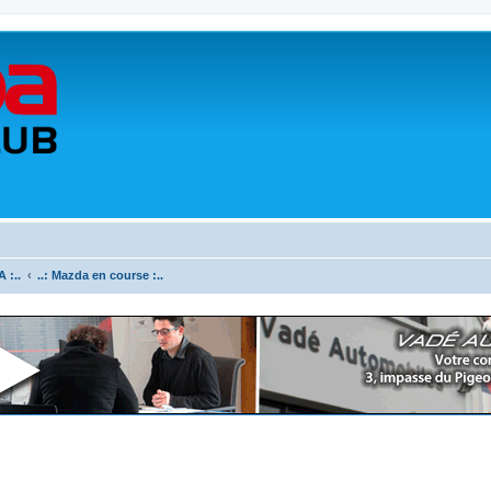
 :..
..: Mazda en course :..