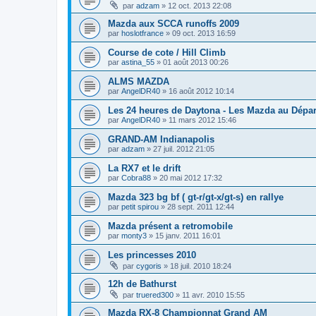
par
adzam
» 12 oct. 2013 22:08
Mazda aux SCCA runoffs 2009
par
hoslotfrance
» 09 oct. 2013 16:59
Course de cote / Hill Climb
par
astina_55
» 01 août 2013 00:26
ALMS MAZDA
par
AngelDR40
» 16 août 2012 10:14
Les 24 heures de Daytona - Les Mazda au Dépar
par
AngelDR40
» 11 mars 2012 15:46
GRAND-AM Indianapolis
par
adzam
» 27 juil. 2012 21:05
La RX7 et le drift
par
Cobra88
» 20 mai 2012 17:32
Mazda 323 bg bf ( gt-r/gt-x/gt-s) en rallye
par
petit spirou
» 28 sept. 2011 12:44
Mazda présent a retromobile
par
monty3
» 15 janv. 2011 16:01
Les princesses 2010
par
cygoris
» 18 juil. 2010 18:24
12h de Bathurst
par
truered300
» 11 avr. 2010 15:55
Mazda RX-8 Championnat Grand AM