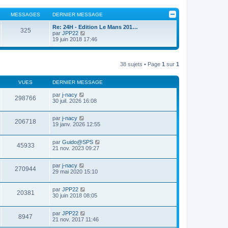
MESSAGES
DERNIER MESSAGE
Re: 24H - Edition Le Mans 201…
325
V
par
JPP22
o
19 juin 2018 17:46
i
r
l
e
38 sujets • Page
1
sur
1
d
e
r
VUES
DERNIER MESSAGE
n
i
par
j-nacy
298766
e
30 juil. 2026 16:08
r
m
e
par
j-nacy
206718
s
19 janv. 2026 12:55
s
a
par
Guido@SPS
g
45933
21 nov. 2023 09:27
e
par
j-nacy
270944
29 mai 2020 15:10
par
JPP22
20381
30 juin 2018 08:05
par
JPP22
8947
21 nov. 2017 11:46