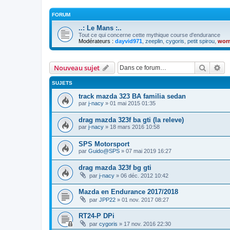
FORUM
..: Le Mans :..
Tout ce qui concerne cette mythique course d'endurance
Modérateurs :
dayvid971
,
zeeplin
,
cygoris
,
petit spirou
,
wor
Recher
Re
Nouveau sujet
SUJETS
track mazda 323 BA familia sedan
par
j-nacy
» 01 mai 2015 01:35
drag mazda 323f ba gti (la releve)
par
j-nacy
» 18 mars 2016 10:58
SPS Motorsport
par
Guido@SPS
» 07 mai 2019 16:27
drag mazda 323f bg gti
par
j-nacy
» 06 déc. 2012 10:42
Mazda en Endurance 2017/2018
par
JPP22
» 01 nov. 2017 08:27
RT24-P DPi
par
cygoris
» 17 nov. 2016 22:30