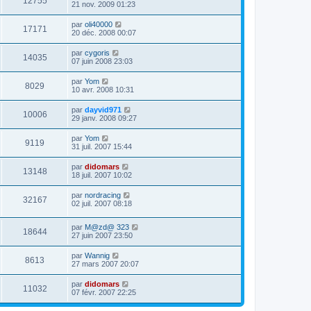
12755
21 nov. 2009 01:23
par
oli40000
17171
20 déc. 2008 00:07
par
cygoris
14035
07 juin 2008 23:03
par
Yom
8029
10 avr. 2008 10:31
par
dayvid971
10006
29 janv. 2008 09:27
par
Yom
9119
31 juil. 2007 15:44
par
didomars
13148
18 juil. 2007 10:02
par
nordracing
32167
02 juil. 2007 08:18
par
M@zd@ 323
18644
27 juin 2007 23:50
par
Wannig
8613
27 mars 2007 20:07
par
didomars
11032
07 févr. 2007 22:25