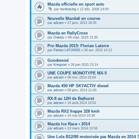
Mazda officielle en sport auto
par
nordracing
» 12 déc. 2006 14:04
Nouvelle Mazda6 en course
par
adzam
» 27 janv. 2013 18:35
Mazda en RallyCross
par
Oakley
» 08 sept. 2015 13:30
Pro Mazda 2015: Florian Latorre
par
Florian LATORRE
» 20 avr. 2015 14:12
Goodwood
par
Kriegster
» 26 juin 2015 23:14
UNE COUPE MONOTYPE MX-5
par
adzam
» 06 nov. 2014 23:04
Mazda 450 HP SKYACTIV diesel
par
adzam
» 08 janv. 2014 21:00
RX-8 au 12H de Bathurst
par
adzam
» 18 août 2014 19:01
Mazda RX2 frappe 328 kmh
par
adzam
» 14 mai 2014 23:48
Mazda Ice Race • 2014
par
adzam
» 13 mars 2014 13:56
Une Lola B12/80 motorisée par Mazda en 2014 