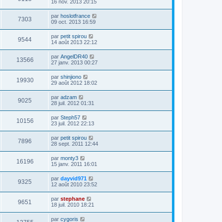
16 nov. 2013 20:15
par
hoslotfrance
7303
09 oct. 2013 16:59
par
petit spirou
9544
14 août 2013 22:12
par
AngelDR40
13566
27 janv. 2013 00:27
par
shinjiono
19930
29 août 2012 18:02
par
adzam
9025
28 juil. 2012 01:31
par
Steph57
10156
23 juil. 2012 22:13
par
petit spirou
7896
28 sept. 2011 12:44
par
monty3
16196
15 janv. 2011 16:01
par
dayvid971
9325
12 août 2010 23:52
par
stephane
9651
18 juil. 2010 18:21
par
cygoris