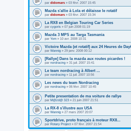
par
didomars
» 03 févr. 2007 15:45
Mazda s'allie à Lola et délaisse le rotatif
par
didomars
» 03 févr. 2007 15:34
La RX8 en Belgian Touring Car Series
par
cygoris
» 07 juin 2008 01:19
Mazda 3 MPS au Targa Tasmania
par
Yom
» 10 avr. 2008 10:31
Victoire Mazda (et rotatif) aux 24 Heures de Day
par
Wannig
» 29 janv. 2008 00:12
[Rallye] Dans la mazda aux routes picardes !
par
nordracing
» 31 juil. 2007 15:41
Le team nordracing à Albert ...
par
nordracing
» 11 juil. 2007 10:56
Les news du team Nordracing
par
nordracing
» 06 févr. 2007 10:45
Petite presentation de ma voiture de rallye
par
M@zd@ 323
» 21 juin 2007 21:51
La RX-8 s'illustre aux USA
par
Wannig
» 27 mars 2007 20:07
Sportdrive, proto français à moteur RX8...
par
Rotary Project
» 07 févr. 2007 21:54