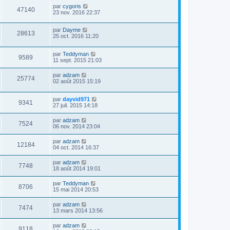
par
cygoris
47140
23 nov. 2016 22:37
par
Dayme
28613
25 oct. 2016 11:20
par
Teddyman
9589
11 sept. 2015 21:03
par
adzam
25774
02 août 2015 15:19
par
dayvid971
9341
27 juil. 2015 14:18
par
adzam
7524
06 nov. 2014 23:04
par
adzam
12184
04 oct. 2014 16:37
par
adzam
7748
18 août 2014 19:01
par
Teddyman
8706
15 mai 2014 20:53
par
adzam
7474
13 mars 2014 13:56
par
adzam
9118