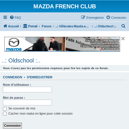
MAZDA FRENCH CLUB
FAQ
S’enregistrer
Connexion
R
Accueil
Portail
Forum
..: Véhicules Mazda ancien (<2003) :..
..: Oldschool :..
e
c
h
e
..: Oldschool :..
r
c
Vous n’avez pas les permissions requises pour lire les sujets de ce forum.
h
CONNEXION
•
S’ENREGISTRER
e
Nom d’utilisateur :
r
Mot de passe :
Se souvenir de moi
Cacher mon statut en ligne pour cette session