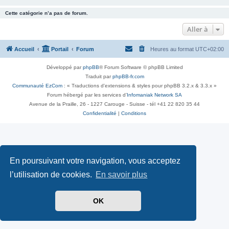
Cette catégorie n’a pas de forum.
Aller à
Accueil
Portail
Forum
Heures au format
UTC+02:00
Développé par
phpBB
® Forum Software © phpBB Limited
Traduit par
phpBB-fr.com
Communauté EzCom
: « Traductions d'extensions & styles pour phpBB 3.2.x & 3.3.x »
Forum hébergé par les services d’
Infomaniak Network SA
Avenue de la Praille, 26 - 1227 Carouge - Suisse - tél +41 22 820 35 44
Confidentialité
|
Conditions
En poursuivant votre navigation, vous acceptez
l’utilisation de cookies.
En savoir plus
OK