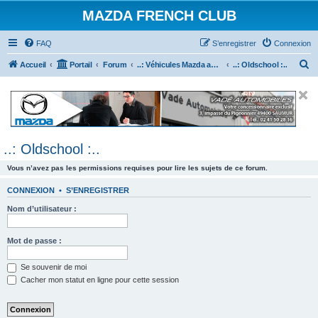
MAZDA FRENCH CLUB
FAQ
S’enregistrer
Connexion
R
Accueil
Portail
Forum
..: Véhicules Mazda ancien (<2003) :..
..: Oldschool :..
e
c
h
e
..: Oldschool :..
r
c
Vous n’avez pas les permissions requises pour lire les sujets de ce forum.
h
CONNEXION
•
S’ENREGISTRER
e
Nom d’utilisateur :
r
Mot de passe :
Se souvenir de moi
Cacher mon statut en ligne pour cette session