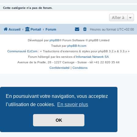
Cette catégorie n’a pas de forum.
Aller à
Accueil
Portail
Forum
Heures au format
UTC+02:00
Développé par
phpBB
® Forum Software © phpBB Limited
Traduit par
phpBB-fr.com
Communauté EzCom
: « Traductions d'extensions & styles pour phpBB 3.2.x & 3.3.x »
Forum hébergé par les services d’
Infomaniak Network SA
Avenue de la Praille, 26 - 1227 Carouge - Suisse - tél +41 22 820 35 44
Confidentialité
|
Conditions
En poursuivant votre navigation, vous acceptez
l’utilisation de cookies.
En savoir plus
OK