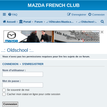
MAZDA FRENCH CLUB
FAQ
S’enregistrer
Connexion
R
Accueil
Portail
Forum
..: Véhicules Mazda ancien (<2003) :..
..: Oldschool :..
e
c
h
e
..: Oldschool :..
r
c
Vous n’avez pas les permissions requises pour lire les sujets de ce forum.
h
CONNEXION
•
S’ENREGISTRER
e
Nom d’utilisateur :
r
Mot de passe :
Se souvenir de moi
Cacher mon statut en ligne pour cette session