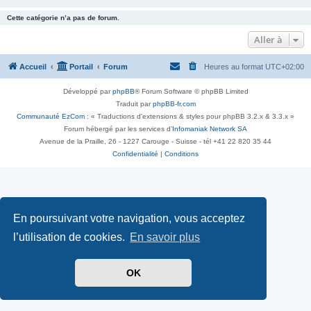
Cette catégorie n’a pas de forum.
Aller à
Accueil
Portail
Forum
Heures au format
UTC+02:00
Développé par
phpBB
® Forum Software © phpBB Limited
Traduit par
phpBB-fr.com
Communauté EzCom
: « Traductions d'extensions & styles pour phpBB 3.2.x & 3.3.x »
Forum hébergé par les services d’
Infomaniak Network SA
Avenue de la Praille, 26 - 1227 Carouge - Suisse - tél +41 22 820 35 44
Confidentialité
|
Conditions
En poursuivant votre navigation, vous acceptez
l’utilisation de cookies.
En savoir plus
OK