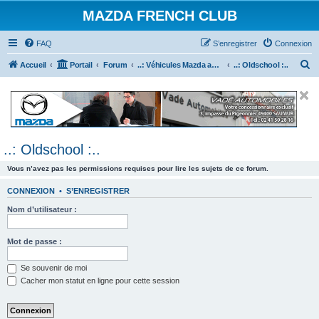
MAZDA FRENCH CLUB
FAQ
S’enregistrer
Connexion
R
Accueil
Portail
Forum
..: Véhicules Mazda ancien (<2003) :..
..: Oldschool :..
e
c
h
e
..: Oldschool :..
r
c
Vous n’avez pas les permissions requises pour lire les sujets de ce forum.
h
CONNEXION
•
S’ENREGISTRER
e
Nom d’utilisateur :
r
Mot de passe :
Se souvenir de moi
Cacher mon statut en ligne pour cette session