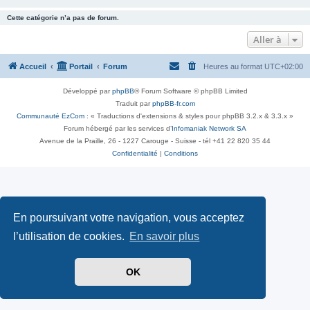
Cette catégorie n’a pas de forum.
Aller à
Accueil
Portail
Forum
Heures au format
UTC+02:00
Développé par
phpBB
® Forum Software © phpBB Limited
Traduit par
phpBB-fr.com
Communauté EzCom
: « Traductions d'extensions & styles pour phpBB 3.2.x & 3.3.x »
Forum hébergé par les services d’
Infomaniak Network SA
Avenue de la Praille, 26 - 1227 Carouge - Suisse - tél +41 22 820 35 44
Confidentialité
|
Conditions
En poursuivant votre navigation, vous acceptez
l’utilisation de cookies.
En savoir plus
OK