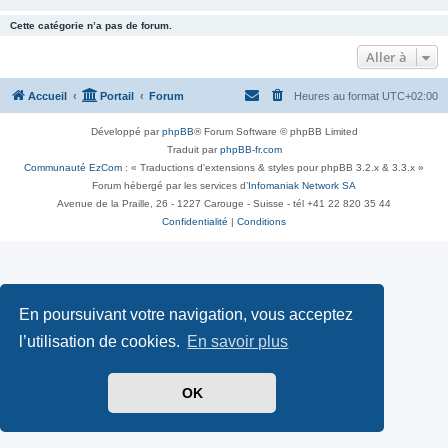
Cette catégorie n’a pas de forum.
Aller à
Accueil
Portail
Forum
Heures au format
UTC+02:00
Développé par
phpBB
® Forum Software © phpBB Limited
Traduit par
phpBB-fr.com
Communauté EzCom
: « Traductions d'extensions & styles pour phpBB 3.2.x & 3.3.x »
Forum hébergé par les services d’
Infomaniak Network SA
Avenue de la Praille, 26 - 1227 Carouge - Suisse - tél +41 22 820 35 44
Confidentialité
|
Conditions
En poursuivant votre navigation, vous acceptez
l’utilisation de cookies.
En savoir plus
OK