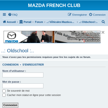
MAZDA FRENCH CLUB
FAQ
S’enregistrer
Connexion
R
Accueil
Portail
Forum
..: Véhicules Mazda ancien (<2003) :..
..: Oldschool :..
e
c
h
e
..: Oldschool :..
r
c
Vous n’avez pas les permissions requises pour lire les sujets de ce forum.
h
CONNEXION
•
S’ENREGISTRER
e
Nom d’utilisateur :
r
Mot de passe :
Se souvenir de moi
Cacher mon statut en ligne pour cette session