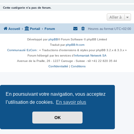
Cette catégorie n’a pas de forum.
Aller à
Accueil
Portail
Forum
Heures au format
UTC+02:00
Développé par
phpBB
® Forum Software © phpBB Limited
Traduit par
phpBB-fr.com
Communauté EzCom
: « Traductions d'extensions & styles pour phpBB 3.2.x & 3.3.x »
Forum hébergé par les services d’
Infomaniak Network SA
Avenue de la Praille, 26 - 1227 Carouge - Suisse - tél +41 22 820 35 44
Confidentialité
|
Conditions
En poursuivant votre navigation, vous acceptez
l’utilisation de cookies.
En savoir plus
OK