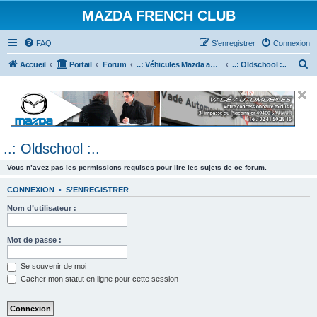
MAZDA FRENCH CLUB
FAQ
S’enregistrer
Connexion
R
Accueil
Portail
Forum
..: Véhicules Mazda ancien (<2003) :..
..: Oldschool :..
e
c
h
e
..: Oldschool :..
r
c
Vous n’avez pas les permissions requises pour lire les sujets de ce forum.
h
CONNEXION
•
S’ENREGISTRER
e
Nom d’utilisateur :
r
Mot de passe :
Se souvenir de moi
Cacher mon statut en ligne pour cette session