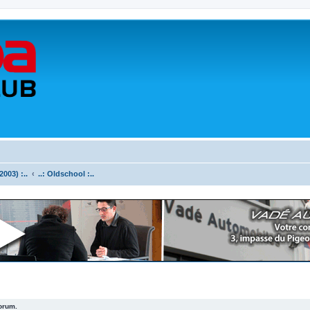
003) :..
..: Oldschool :..
forum.