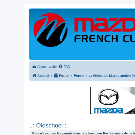
Accès rapide
FAQ
Accueil
Portail
Forum
..: Véhicules Mazda ancien (<2
..: Oldschool :..
Vous n’avez pas les permissions requises pour lire les sujets de ce 