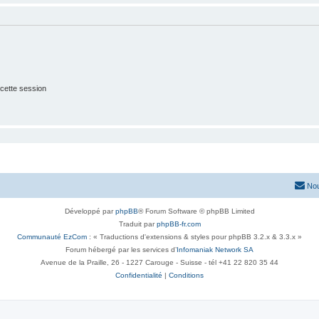
cette session
Nou
Développé par
phpBB
® Forum Software © phpBB Limited
Traduit par
phpBB-fr.com
Communauté EzCom
: « Traductions d'extensions & styles pour phpBB 3.2.x & 3.3.x »
Forum hébergé par les services d’
Infomaniak Network SA
Avenue de la Praille, 26 - 1227 Carouge - Suisse - tél +41 22 820 35 44
Confidentialité
|
Conditions