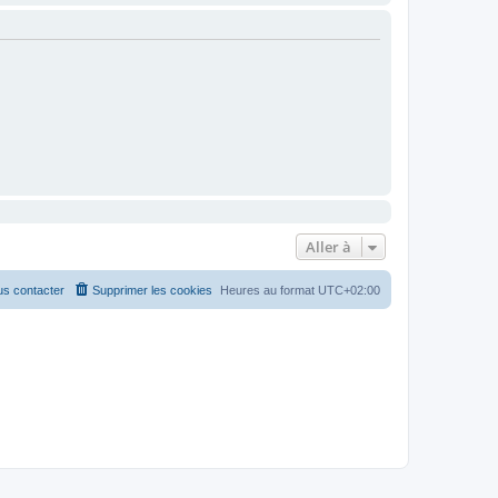
Aller à
s contacter
Supprimer les cookies
Heures au format
UTC+02:00