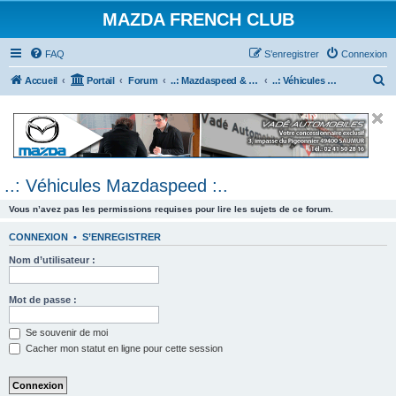
MAZDA FRENCH CLUB
FAQ
S’enregistrer
Connexion
R
Accueil
Portail
Forum
..: Mazdaspeed & MPS :..
..: Véhicules Mazdaspeed :..
e
c
h
e
..: Véhicules Mazdaspeed :..
r
c
Vous n’avez pas les permissions requises pour lire les sujets de ce forum.
h
CONNEXION
•
S’ENREGISTRER
e
Nom d’utilisateur :
r
Mot de passe :
Se souvenir de moi
Cacher mon statut en ligne pour cette session