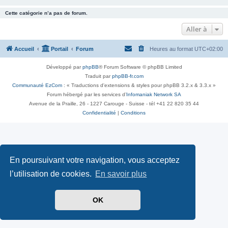
Cette catégorie n’a pas de forum.
Aller à
Accueil
Portail
Forum
Heures au format
UTC+02:00
Développé par
phpBB
® Forum Software © phpBB Limited
Traduit par
phpBB-fr.com
Communauté EzCom
: « Traductions d'extensions & styles pour phpBB 3.2.x & 3.3.x »
Forum hébergé par les services d’
Infomaniak Network SA
Avenue de la Praille, 26 - 1227 Carouge - Suisse - tél +41 22 820 35 44
Confidentialité
|
Conditions
En poursuivant votre navigation, vous acceptez
l’utilisation de cookies.
En savoir plus
OK