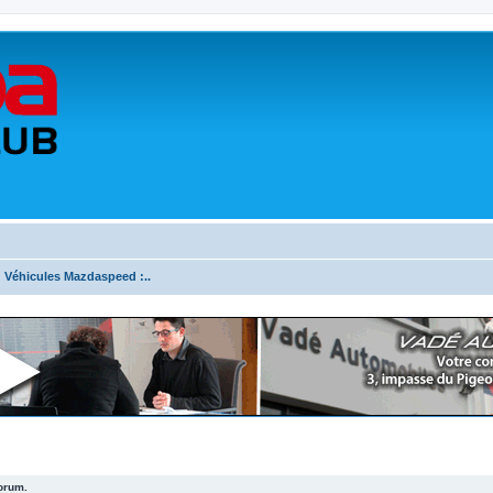
.: Véhicules Mazdaspeed :..
forum.