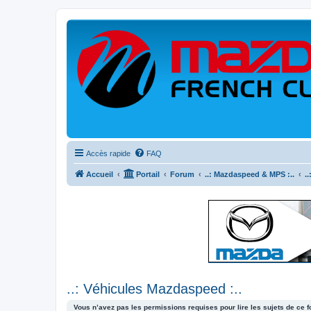
Accès rapide
FAQ
Accueil
Portail
Forum
..: Mazdaspeed & MPS :..
.
..: Véhicules Mazdaspeed :..
Vous n’avez pas les permissions requises pour lire les sujets de ce 