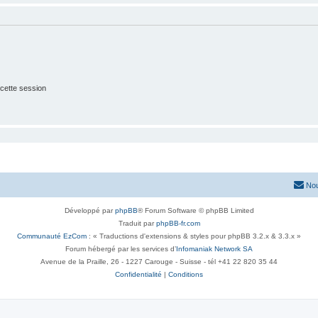
cette session
Nou
Développé par
phpBB
® Forum Software © phpBB Limited
Traduit par
phpBB-fr.com
Communauté EzCom
: « Traductions d'extensions & styles pour phpBB 3.2.x & 3.3.x »
Forum hébergé par les services d’
Infomaniak Network SA
Avenue de la Praille, 26 - 1227 Carouge - Suisse - tél +41 22 820 35 44
Confidentialité
|
Conditions