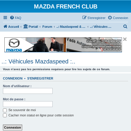
MAZDA FRENCH CLUB
FAQ
S’enregistrer
Connexion
R
Accueil
Portail
Forum
..: Mazdaspeed & MPS :..
..: Véhicules Mazdaspeed :..
e
c
h
e
..: Véhicules Mazdaspeed :..
r
c
Vous n’avez pas les permissions requises pour lire les sujets de ce forum.
h
CONNEXION
•
S’ENREGISTRER
e
Nom d’utilisateur :
r
Mot de passe :
Se souvenir de moi
Cacher mon statut en ligne pour cette session