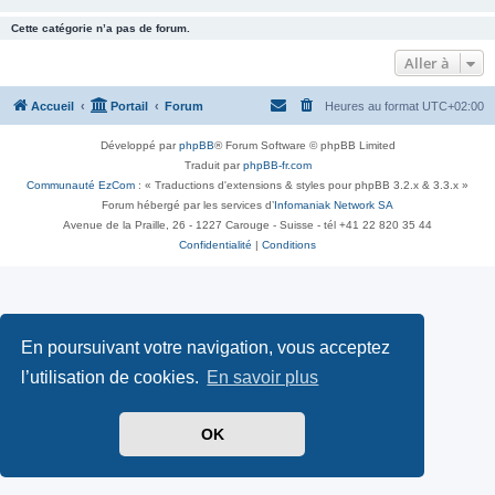
Cette catégorie n’a pas de forum.
Aller à
Accueil
Portail
Forum
Heures au format
UTC+02:00
Développé par
phpBB
® Forum Software © phpBB Limited
Traduit par
phpBB-fr.com
Communauté EzCom
: « Traductions d'extensions & styles pour phpBB 3.2.x & 3.3.x »
Forum hébergé par les services d’
Infomaniak Network SA
Avenue de la Praille, 26 - 1227 Carouge - Suisse - tél +41 22 820 35 44
Confidentialité
|
Conditions
En poursuivant votre navigation, vous acceptez
l’utilisation de cookies.
En savoir plus
OK