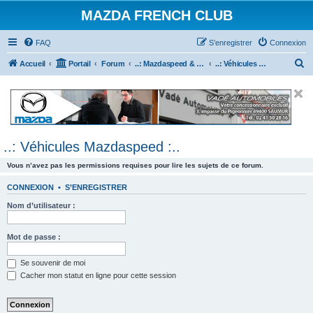
MAZDA FRENCH CLUB
FAQ
S’enregistrer
Connexion
R
Accueil
Portail
Forum
..: Mazdaspeed & MPS :..
..: Véhicules Mazdaspeed :..
e
c
h
e
..: Véhicules Mazdaspeed :..
r
c
Vous n’avez pas les permissions requises pour lire les sujets de ce forum.
h
CONNEXION
•
S’ENREGISTRER
e
Nom d’utilisateur :
r
Mot de passe :
Se souvenir de moi
Cacher mon statut en ligne pour cette session