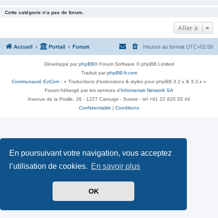
Cette catégorie n’a pas de forum.
Aller à
Accueil
Portail
Forum
Heures au format
UTC+02:00
Développé par
phpBB
® Forum Software © phpBB Limited
Traduit par
phpBB-fr.com
Communauté EzCom
: « Traductions d'extensions & styles pour phpBB 3.2.x & 3.3.x »
Forum hébergé par les services d’
Infomaniak Network SA
Avenue de la Praille, 26 - 1227 Carouge - Suisse - tél +41 22 820 35 44
Confidentialité
|
Conditions
En poursuivant votre navigation, vous acceptez
l’utilisation de cookies.
En savoir plus
OK