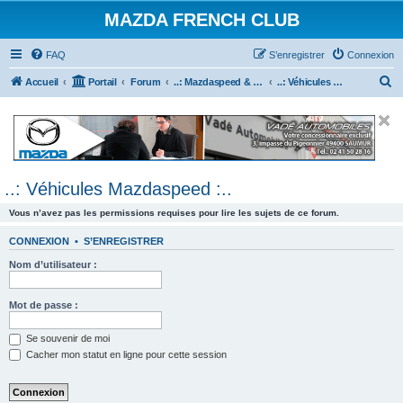
MAZDA FRENCH CLUB
FAQ
S’enregistrer
Connexion
R
Accueil
Portail
Forum
..: Mazdaspeed & MPS :..
..: Véhicules Mazdaspeed :..
e
c
h
e
..: Véhicules Mazdaspeed :..
r
c
Vous n’avez pas les permissions requises pour lire les sujets de ce forum.
h
CONNEXION
•
S’ENREGISTRER
e
Nom d’utilisateur :
r
Mot de passe :
Se souvenir de moi
Cacher mon statut en ligne pour cette session