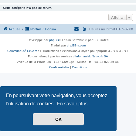
Cette catégorie n’a pas de forum.
Aller à
Accueil
Portail
Forum
Heures au format
UTC+02:00
Développé par
phpBB
® Forum Software © phpBB Limited
Traduit par
phpBB-fr.com
Communauté EzCom
: « Traductions d'extensions & styles pour phpBB 3.2.x & 3.3.x »
Forum hébergé par les services d’
Infomaniak Network SA
Avenue de la Praille, 26 - 1227 Carouge - Suisse - tél +41 22 820 35 44
Confidentialité
|
Conditions
En poursuivant votre navigation, vous acceptez
l’utilisation de cookies.
En savoir plus
OK