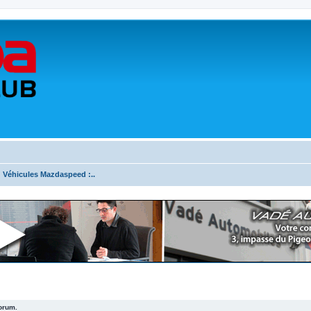
.: Véhicules Mazdaspeed :..
forum.