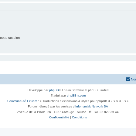
cette session
Nou
Développé par
phpBB
® Forum Software © phpBB Limited
Traduit par
phpBB-fr.com
Communauté EzCom
: « Traductions d'extensions & styles pour phpBB 3.2.x & 3.3.x »
Forum hébergé par les services d’
Infomaniak Network SA
Avenue de la Praille, 26 - 1227 Carouge - Suisse - tél +41 22 820 35 44
Confidentialité
|
Conditions