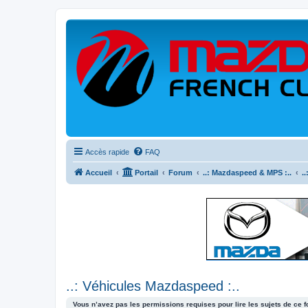
Accès rapide
FAQ
Accueil
Portail
Forum
..: Mazdaspeed & MPS :..
.
..: Véhicules Mazdaspeed :..
Vous n’avez pas les permissions requises pour lire les sujets de ce 