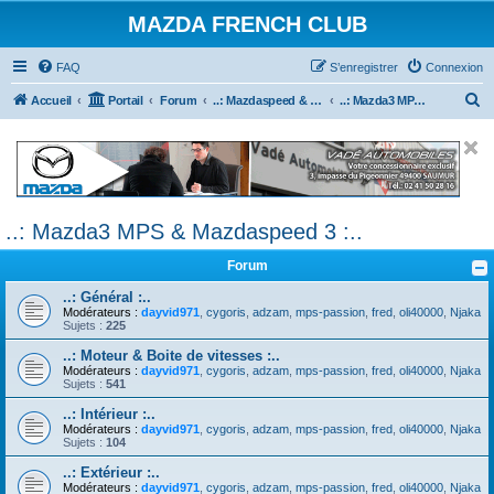
MAZDA FRENCH CLUB
FAQ
S’enregistrer
Connexion
R
Accueil
Portail
Forum
..: Mazdaspeed & MPS :..
..: Mazda3 MPS & Mazdaspeed 3 :..
e
c
h
e
..: Mazda3 MPS & Mazdaspeed 3 :..
r
c
Forum
h
..: Général :..
e
Modérateurs :
dayvid971
,
cygoris
,
adzam
,
mps-passion
,
fred
,
oli40000
,
Njaka
Sujets :
225
r
..: Moteur & Boite de vitesses :..
Modérateurs :
dayvid971
,
cygoris
,
adzam
,
mps-passion
,
fred
,
oli40000
,
Njaka
Sujets :
541
..: Intérieur :..
Modérateurs :
dayvid971
,
cygoris
,
adzam
,
mps-passion
,
fred
,
oli40000
,
Njaka
Sujets :
104
..: Extérieur :..
Modérateurs :
dayvid971
,
cygoris
,
adzam
,
mps-passion
,
fred
,
oli40000
,
Njaka