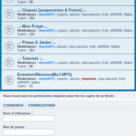
Sujets :
99
..: Chassis (suspensions & Freins) :..
Modérateurs :
dayvid971
,
cygoris
,
adzam
,
mps-passion
,
fred
,
oli40000
,
Njaka
Sujets :
181
..: Mon Projet :..
Modérateurs :
dayvid971
,
cygoris
,
adzam
,
mps-passion
,
fred
,
oli40000
,
Njaka
Sujets :
122
..: Pneus & Jantes :..
Modérateurs :
dayvid971
,
adzam
,
mps-passion
,
fred
,
oli40000
,
Njaka
Sujets :
112
..: Tutoriels :..
Modérateurs :
dayvid971
,
cygoris
,
adzam
,
mps-passion
,
fred
,
oli40000
,
Njaka
Sujets :
68
Entretien/Révision(Mz3 MPS)
Modérateurs :
dayvid971
,
cygoris
,
adzam
,
stephane
,
mps-passion
,
fred
,
oli40000
,
Njaka
Sujets :
12
Vous n’avez pas les permissions requises pour lire les sujets de ce forum.
CONNEXION
•
S’ENREGISTRER
Nom d’utilisateur :
Mot de passe :