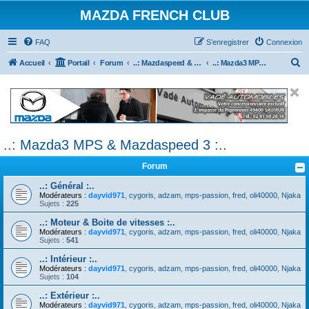
MAZDA FRENCH CLUB
FAQ
S’enregistrer
Connexion
R
Accueil
Portail
Forum
..: Mazdaspeed & MPS :..
..: Mazda3 MPS & Mazdaspeed 3 :..
e
c
h
e
..: Mazda3 MPS & Mazdaspeed 3 :..
r
c
Forum
h
..: Général :..
e
Modérateurs :
dayvid971
,
cygoris
,
adzam
,
mps-passion
,
fred
,
oli40000
,
Njaka
Sujets :
225
r
..: Moteur & Boite de vitesses :..
Modérateurs :
dayvid971
,
cygoris
,
adzam
,
mps-passion
,
fred
,
oli40000
,
Njaka
Sujets :
541
..: Intérieur :..
Modérateurs :
dayvid971
,
cygoris
,
adzam
,
mps-passion
,
fred
,
oli40000
,
Njaka
Sujets :
104
..: Extérieur :..
Modérateurs :
dayvid971
,
cygoris
,
adzam
,
mps-passion
,
fred
,
oli40000
,
Njaka