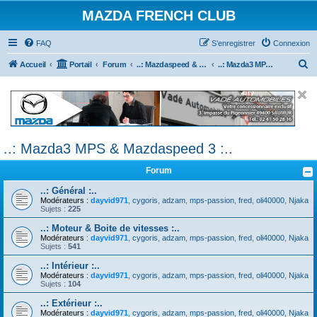
MAZDA FRENCH CLUB
FAQ
S’enregistrer
Connexion
R
Accueil
Portail
Forum
..: Mazdaspeed & MPS :..
..: Mazda3 MPS & Mazdaspeed 3 :..
e
c
h
e
..: Mazda3 MPS & Mazdaspeed 3 :..
r
c
Forum
h
..: Général :..
e
Modérateurs :
dayvid971
,
cygoris
,
adzam
,
mps-passion
,
fred
,
oli40000
,
Njaka
Sujets :
225
r
..: Moteur & Boite de vitesses :..
Modérateurs :
dayvid971
,
cygoris
,
adzam
,
mps-passion
,
fred
,
oli40000
,
Njaka
Sujets :
541
..: Intérieur :..
Modérateurs :
dayvid971
,
cygoris
,
adzam
,
mps-passion
,
fred
,
oli40000
,
Njaka
Sujets :
104
..: Extérieur :..
Modérateurs :
dayvid971
,
cygoris
,
adzam
,
mps-passion
,
fred
,
oli40000
,
Njaka