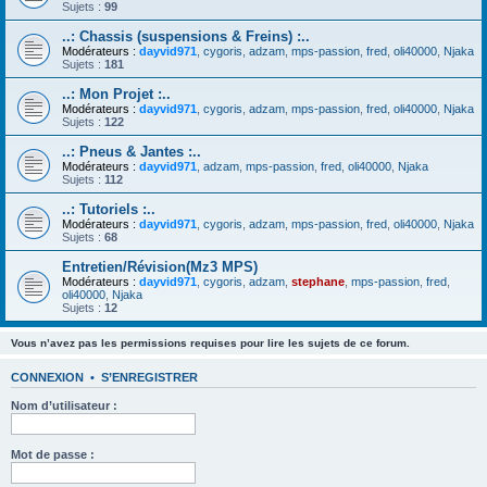
Sujets :
99
..: Chassis (suspensions & Freins) :..
Modérateurs :
dayvid971
,
cygoris
,
adzam
,
mps-passion
,
fred
,
oli40000
,
Njaka
Sujets :
181
..: Mon Projet :..
Modérateurs :
dayvid971
,
cygoris
,
adzam
,
mps-passion
,
fred
,
oli40000
,
Njaka
Sujets :
122
..: Pneus & Jantes :..
Modérateurs :
dayvid971
,
adzam
,
mps-passion
,
fred
,
oli40000
,
Njaka
Sujets :
112
..: Tutoriels :..
Modérateurs :
dayvid971
,
cygoris
,
adzam
,
mps-passion
,
fred
,
oli40000
,
Njaka
Sujets :
68
Entretien/Révision(Mz3 MPS)
Modérateurs :
dayvid971
,
cygoris
,
adzam
,
stephane
,
mps-passion
,
fred
,
oli40000
,
Njaka
Sujets :
12
Vous n’avez pas les permissions requises pour lire les sujets de ce forum.
CONNEXION
•
S’ENREGISTRER
Nom d’utilisateur :
Mot de passe :