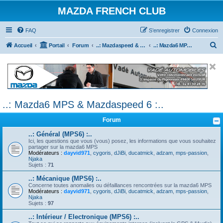
MAZDA FRENCH CLUB
FAQ
S’enregistrer
Connexion
R
Accueil
Portail
Forum
..: Mazdaspeed & MPS :..
..: Mazda6 MPS & Mazdaspeed 6 :..
e
c
h
e
..: Mazda6 MPS & Mazdaspeed 6 :..
r
c
Forum
h
..: Général (MPS6) :..
e
Ici, les questions que vous (vous) posez, les informations que vous souhaitez
partager sur la mazda6 MPS
r
Modérateurs :
dayvid971
,
cygoris
,
dJiBi
,
ducatmick
,
adzam
,
mps-passion
,
Njaka
Sujets :
71
..: Mécanique (MPS6) :..
Concerne toutes anomalies ou défaillances rencontrées sur la mazda6 MPS
Modérateurs :
dayvid971
,
cygoris
,
dJiBi
,
ducatmick
,
adzam
,
mps-passion
,
Njaka
Sujets :
97
..: Intérieur / Electronique (MPS6) :..