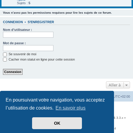
Sujets :
5
Vous n’avez pas les permissions requises pour lire les sujets de ce forum.
CONNEXION
•
S’ENREGISTRER
Nom d’utilisateur :
Mot de passe :
Se souvenir de moi
Cacher mon statut en ligne pour cette session
Aller à
Accueil
Portail
Forum
Heures au format
UTC+02:00
En poursuivant votre navigation, vous acceptez
l’utilisation de cookies.
En savoir plus
Développé par
phpBB
® Forum Software © phpBB Limited
Traduit par
phpBB-fr.com
Communauté EzCom
: « Traductions d'extensions & styles pour phpBB 3.2.x & 3.3.x »
OK
Forum hébergé par les services d’
Infomaniak Network SA
Avenue de la Praille, 26 - 1227 Carouge - Suisse - tél +41 22 820 35 44