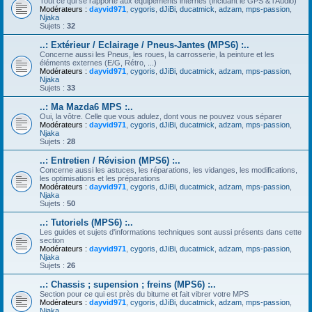
Tout ce qui se rapporte aux équipements internes (incluant le GPS & l'Audio)
Modérateurs :
dayvid971
,
cygoris
,
dJiBi
,
ducatmick
,
adzam
,
mps-passion
,
Njaka
Sujets :
32
..: Extérieur / Eclairage / Pneus-Jantes (MPS6) :..
Concerne aussi les Pneus, les roues, la carrosserie, la peinture et les
éléments externes (E/G, Rétro, ...)
Modérateurs :
dayvid971
,
cygoris
,
dJiBi
,
ducatmick
,
adzam
,
mps-passion
,
Njaka
Sujets :
33
..: Ma Mazda6 MPS :..
Oui, la vôtre. Celle que vous adulez, dont vous ne pouvez vous séparer
Modérateurs :
dayvid971
,
cygoris
,
dJiBi
,
ducatmick
,
adzam
,
mps-passion
,
Njaka
Sujets :
28
..: Entretien / Révision (MPS6) :..
Concerne aussi les astuces, les réparations, les vidanges, les modifications,
les optimisations et les préparations
Modérateurs :
dayvid971
,
cygoris
,
dJiBi
,
ducatmick
,
adzam
,
mps-passion
,
Njaka
Sujets :
50
..: Tutoriels (MPS6) :..
Les guides et sujets d'informations techniques sont aussi présents dans cette
section
Modérateurs :
dayvid971
,
cygoris
,
dJiBi
,
ducatmick
,
adzam
,
mps-passion
,
Njaka
Sujets :
26
..: Chassis ; supension ; freins (MPS6) :..
Section pour ce qui est près du bitume et fait vibrer votre MPS
Modérateurs :
dayvid971
,
cygoris
,
dJiBi
,
ducatmick
,
adzam
,
mps-passion
,
Njaka