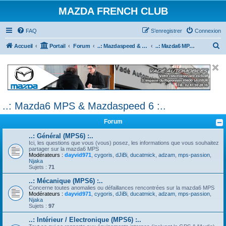
MAZDA FRENCH CLUB
FAQ
S’enregistrer
Connexion
R
Accueil
Portail
Forum
..: Mazdaspeed & MPS :..
..: Mazda6 MPS & Mazdaspeed 6 :..
e
c
h
e
..: Mazda6 MPS & Mazdaspeed 6 :..
r
c
Forum
h
..: Général (MPS6) :..
e
Ici, les questions que vous (vous) posez, les informations que vous souhaitez
partager sur la mazda6 MPS
r
Modérateurs :
dayvid971
,
cygoris
,
dJiBi
,
ducatmick
,
adzam
,
mps-passion
,
Njaka
Sujets :
71
..: Mécanique (MPS6) :..
Concerne toutes anomalies ou défaillances rencontrées sur la mazda6 MPS
Modérateurs :
dayvid971
,
cygoris
,
dJiBi
,
ducatmick
,
adzam
,
mps-passion
,
Njaka
Sujets :
97
..: Intérieur / Electronique (MPS6) :..