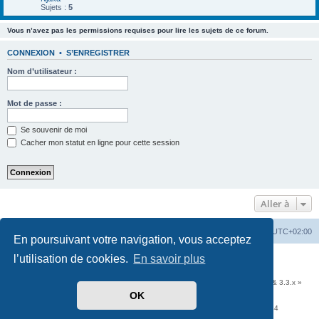
Sujets :
5
Vous n’avez pas les permissions requises pour lire les sujets de ce forum.
CONNEXION
•
S’ENREGISTRER
Nom d’utilisateur :
Mot de passe :
Se souvenir de moi
Cacher mon statut en ligne pour cette session
Aller à
Accueil
Portail
Forum
Heures au format
UTC+02:00
En poursuivant votre navigation, vous acceptez
l’utilisation de cookies.
En savoir plus
Développé par
phpBB
® Forum Software © phpBB Limited
Traduit par
phpBB-fr.com
Communauté EzCom
: « Traductions d'extensions & styles pour phpBB 3.2.x & 3.3.x »
OK
Forum hébergé par les services d’
Infomaniak Network SA
Avenue de la Praille, 26 - 1227 Carouge - Suisse - tél +41 22 820 35 44