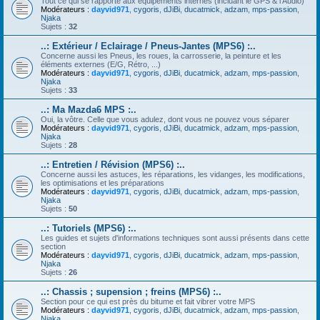
Tout ce qui se rapporte aux équipements internes (incluant le GPS & l'Audio)
Modérateurs :
dayvid971
,
cygoris
,
dJiBi
,
ducatmick
,
adzam
,
mps-passion
,
Njaka
Sujets :
32
..: Extérieur / Eclairage / Pneus-Jantes (MPS6) :..
Concerne aussi les Pneus, les roues, la carrosserie, la peinture et les
éléments externes (E/G, Rétro, ...)
Modérateurs :
dayvid971
,
cygoris
,
dJiBi
,
ducatmick
,
adzam
,
mps-passion
,
Njaka
Sujets :
33
..: Ma Mazda6 MPS :..
Oui, la vôtre. Celle que vous adulez, dont vous ne pouvez vous séparer
Modérateurs :
dayvid971
,
cygoris
,
dJiBi
,
ducatmick
,
adzam
,
mps-passion
,
Njaka
Sujets :
28
..: Entretien / Révision (MPS6) :..
Concerne aussi les astuces, les réparations, les vidanges, les modifications,
les optimisations et les préparations
Modérateurs :
dayvid971
,
cygoris
,
dJiBi
,
ducatmick
,
adzam
,
mps-passion
,
Njaka
Sujets :
50
..: Tutoriels (MPS6) :..
Les guides et sujets d'informations techniques sont aussi présents dans cette
section
Modérateurs :
dayvid971
,
cygoris
,
dJiBi
,
ducatmick
,
adzam
,
mps-passion
,
Njaka
Sujets :
26
..: Chassis ; supension ; freins (MPS6) :..
Section pour ce qui est près du bitume et fait vibrer votre MPS
Modérateurs :
dayvid971
,
cygoris
,
dJiBi
,
ducatmick
,
adzam
,
mps-passion
,
Njaka