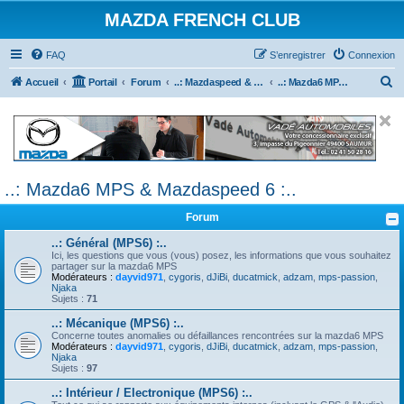
MAZDA FRENCH CLUB
FAQ
S’enregistrer
Connexion
R
Accueil
Portail
Forum
..: Mazdaspeed & MPS :..
..: Mazda6 MPS & Mazdaspeed 6 :..
e
c
h
e
..: Mazda6 MPS & Mazdaspeed 6 :..
r
c
Forum
h
..: Général (MPS6) :..
e
Ici, les questions que vous (vous) posez, les informations que vous souhaitez
partager sur la mazda6 MPS
r
Modérateurs :
dayvid971
,
cygoris
,
dJiBi
,
ducatmick
,
adzam
,
mps-passion
,
Njaka
Sujets :
71
..: Mécanique (MPS6) :..
Concerne toutes anomalies ou défaillances rencontrées sur la mazda6 MPS
Modérateurs :
dayvid971
,
cygoris
,
dJiBi
,
ducatmick
,
adzam
,
mps-passion
,
Njaka
Sujets :
97
..: Intérieur / Electronique (MPS6) :..