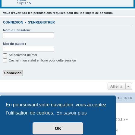
Sujets :
5
Vous n’avez pas les permissions requises pour lire les sujets de ce forum.
CONNEXION
•
S’ENREGISTRER
Nom d’utilisateur :
Mot de passe :
Se souvenir de moi
Cacher mon statut en ligne pour cette session
Aller à
Accueil
Portail
Forum
Heures au format
UTC+02:00
En poursuivant votre navigation, vous acceptez
Développé par
phpBB
® Forum Software © phpBB Limited
l’utilisation de cookies.
En savoir plus
Traduit par
phpBB-fr.com
Communauté EzCom
: « Traductions d'extensions & styles pour phpBB 3.2.x & 3.3.x »
Forum hébergé par les services d’
Infomaniak Network SA
OK
Avenue de la Praille, 26 - 1227 Carouge - Suisse - tél +41 22 820 35 44