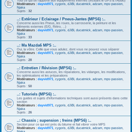
Tout ce qui se rapporte aux équipements internes (incluant le GPS & l'Audio)
Modérateurs :
dayvid971
,
cygoris
,
dJiBi
,
ducatmick
,
adzam
,
mps-passion
,
Njaka
Sujets :
32
..: Extérieur / Eclairage / Pneus-Jantes (MPS6) :..
Concerne aussi les Pneus, les roues, la carrosserie, la peinture et les
éléments externes (E/G, Rétro, ...)
Modérateurs :
dayvid971
,
cygoris
,
dJiBi
,
ducatmick
,
adzam
,
mps-passion
,
Njaka
Sujets :
33
..: Ma Mazda6 MPS :..
Oui, la vôtre. Celle que vous adulez, dont vous ne pouvez vous séparer
Modérateurs :
dayvid971
,
cygoris
,
dJiBi
,
ducatmick
,
adzam
,
mps-passion
,
Njaka
Sujets :
28
..: Entretien / Révision (MPS6) :..
Concerne aussi les astuces, les réparations, les vidanges, les modifications,
les optimisations et les préparations
Modérateurs :
dayvid971
,
cygoris
,
dJiBi
,
ducatmick
,
adzam
,
mps-passion
,
Njaka
Sujets :
50
..: Tutoriels (MPS6) :..
Les guides et sujets d'informations techniques sont aussi présents dans cette
section
Modérateurs :
dayvid971
,
cygoris
,
dJiBi
,
ducatmick
,
adzam
,
mps-passion
,
Njaka
Sujets :
26
..: Chassis ; supension ; freins (MPS6) :..
Section pour ce qui est près du bitume et fait vibrer votre MPS
Modérateurs :
dayvid971
,
cygoris
,
dJiBi
,
ducatmick
,
adzam
,
mps-passion
,
Njaka