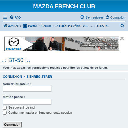
MAZDA FRENCH CLUB
FAQ
S’enregistrer
Connexion
R
Accueil
Portail
Forum
..: TOUS les Véhicules MAZDA :..
..: BT-50 :..
e
c
h
e
..: BT-50 :..
r
c
Vous n’avez pas les permissions requises pour lire les sujets de ce forum.
h
CONNEXION
•
S’ENREGISTRER
e
Nom d’utilisateur :
r
Mot de passe :
Se souvenir de moi
Cacher mon statut en ligne pour cette session