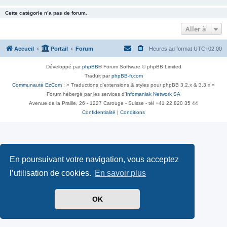
Cette catégorie n’a pas de forum.
Aller à
Accueil
Portail
Forum
Heures au format
UTC+02:00
Développé par
phpBB
® Forum Software © phpBB Limited
Traduit par
phpBB-fr.com
Communauté EzCom
: « Traductions d'extensions & styles pour phpBB 3.2.x & 3.3.x »
Forum hébergé par les services d’
Infomaniak Network SA
Avenue de la Praille, 26 - 1227 Carouge - Suisse - tél +41 22 820 35 44
Confidentialité
|
Conditions
En poursuivant votre navigation, vous acceptez
l’utilisation de cookies.
En savoir plus
OK