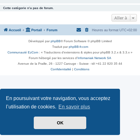
Cette catégorie n’a pas de forum.
Aller à
Accueil
Portail
Forum
Heures au format
UTC+02:00
Développé par
phpBB
® Forum Software © phpBB Limited
Traduit par
phpBB-fr.com
Communauté EzCom
: « Traductions d'extensions & styles pour phpBB 3.2.x & 3.3.x »
Forum hébergé par les services d’
Infomaniak Network SA
Avenue de la Praille, 26 - 1227 Carouge - Suisse - tél +41 22 820 35 44
Confidentialité
|
Conditions
En poursuivant votre navigation, vous acceptez
l’utilisation de cookies.
En savoir plus
OK