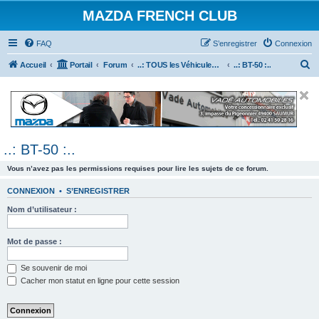
MAZDA FRENCH CLUB
FAQ
S’enregistrer
Connexion
R
Accueil
Portail
Forum
..: TOUS les Véhicules MAZDA :..
..: BT-50 :..
e
c
h
e
..: BT-50 :..
r
c
Vous n’avez pas les permissions requises pour lire les sujets de ce forum.
h
CONNEXION
•
S’ENREGISTRER
e
Nom d’utilisateur :
r
Mot de passe :
Se souvenir de moi
Cacher mon statut en ligne pour cette session