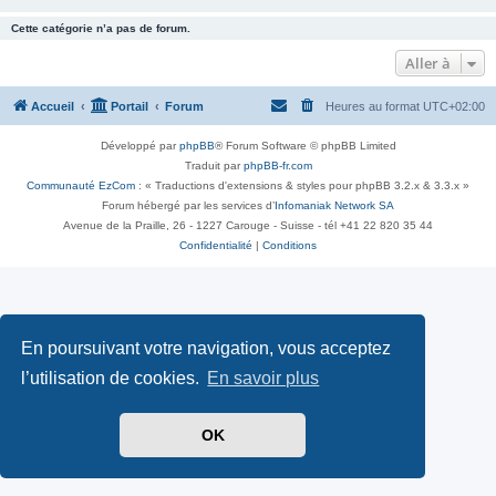
Cette catégorie n’a pas de forum.
Aller à
Accueil
Portail
Forum
Heures au format
UTC+02:00
Développé par
phpBB
® Forum Software © phpBB Limited
Traduit par
phpBB-fr.com
Communauté EzCom
: « Traductions d'extensions & styles pour phpBB 3.2.x & 3.3.x »
Forum hébergé par les services d’
Infomaniak Network SA
Avenue de la Praille, 26 - 1227 Carouge - Suisse - tél +41 22 820 35 44
Confidentialité
|
Conditions
En poursuivant votre navigation, vous acceptez
l’utilisation de cookies.
En savoir plus
OK