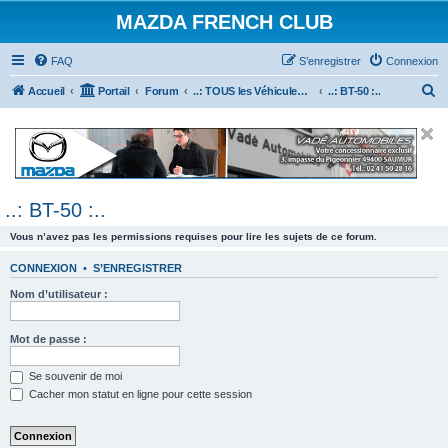
MAZDA FRENCH CLUB
FAQ
S’enregistrer
Connexion
R
Accueil
Portail
Forum
..: TOUS les Véhicules MAZDA :..
..: BT-50 :..
e
c
h
e
..: BT-50 :..
r
c
Vous n’avez pas les permissions requises pour lire les sujets de ce forum.
h
CONNEXION
•
S’ENREGISTRER
e
Nom d’utilisateur :
r
Mot de passe :
Se souvenir de moi
Cacher mon statut en ligne pour cette session