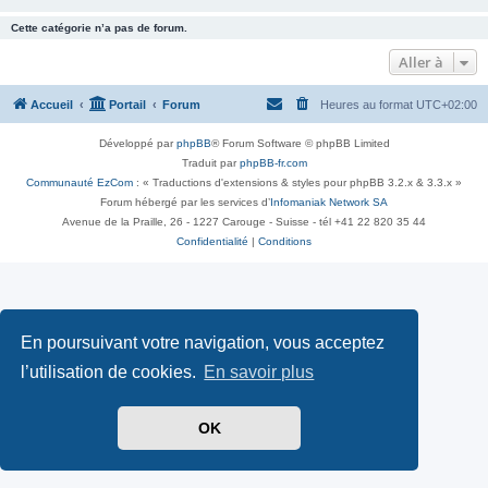
Cette catégorie n’a pas de forum.
Aller à
Accueil
Portail
Forum
Heures au format
UTC+02:00
Développé par
phpBB
® Forum Software © phpBB Limited
Traduit par
phpBB-fr.com
Communauté EzCom
: « Traductions d'extensions & styles pour phpBB 3.2.x & 3.3.x »
Forum hébergé par les services d’
Infomaniak Network SA
Avenue de la Praille, 26 - 1227 Carouge - Suisse - tél +41 22 820 35 44
Confidentialité
|
Conditions
En poursuivant votre navigation, vous acceptez
l’utilisation de cookies.
En savoir plus
OK