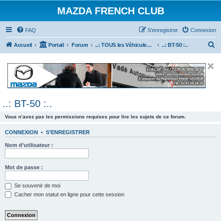
MAZDA FRENCH CLUB
FAQ
S’enregistrer
Connexion
R
Accueil
Portail
Forum
..: TOUS les Véhicules MAZDA :..
..: BT-50 :..
e
c
h
e
..: BT-50 :..
r
c
Vous n’avez pas les permissions requises pour lire les sujets de ce forum.
h
CONNEXION
•
S’ENREGISTRER
e
Nom d’utilisateur :
r
Mot de passe :
Se souvenir de moi
Cacher mon statut en ligne pour cette session