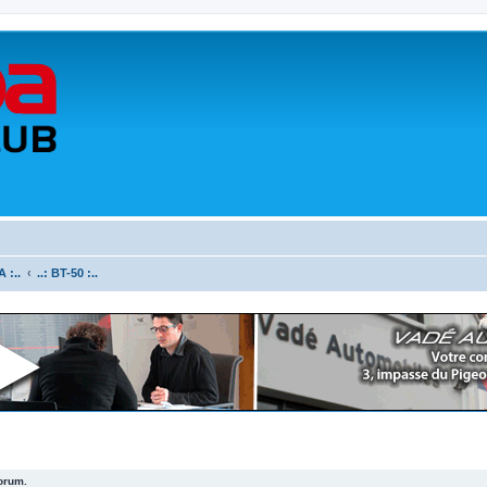
 :..
..: BT-50 :..
forum.