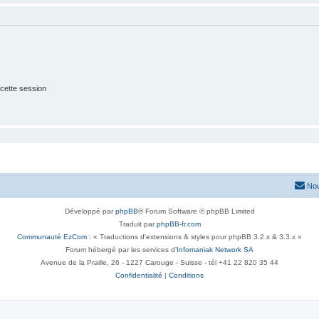
cette session
Nou
Développé par
phpBB
® Forum Software © phpBB Limited
Traduit par
phpBB-fr.com
Communauté EzCom
: « Traductions d'extensions & styles pour phpBB 3.2.x & 3.3.x »
Forum hébergé par les services d’
Infomaniak Network SA
Avenue de la Praille, 26 - 1227 Carouge - Suisse - tél +41 22 820 35 44
Confidentialité
|
Conditions