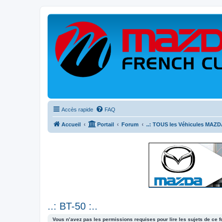
Accès rapide
FAQ
Accueil
Portail
Forum
..: TOUS les Véhicules MAZDA
..: BT-50 :..
Vous n’avez pas les permissions requises pour lire les sujets de ce 