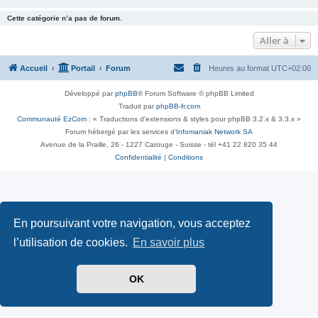
Cette catégorie n’a pas de forum.
Aller à
Accueil
Portail
Forum
Heures au format
UTC+02:00
Développé par
phpBB
® Forum Software © phpBB Limited
Traduit par
phpBB-fr.com
Communauté EzCom
: « Traductions d'extensions & styles pour phpBB 3.2.x & 3.3.x »
Forum hébergé par les services d’
Infomaniak Network SA
Avenue de la Praille, 26 - 1227 Carouge - Suisse - tél +41 22 820 35 44
Confidentialité
|
Conditions
En poursuivant votre navigation, vous acceptez
l’utilisation de cookies.
En savoir plus
OK