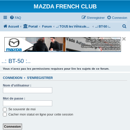
MAZDA FRENCH CLUB
FAQ
S’enregistrer
Connexion
R
Accueil
Portail
Forum
..: TOUS les Véhicules MAZDA :..
..: BT-50 :..
e
c
h
e
..: BT-50 :..
r
c
Vous n’avez pas les permissions requises pour lire les sujets de ce forum.
h
CONNEXION
•
S’ENREGISTRER
e
Nom d’utilisateur :
r
Mot de passe :
Se souvenir de moi
Cacher mon statut en ligne pour cette session