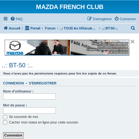
MAZDA FRENCH CLUB
FAQ
S’enregistrer
Connexion
R
Accueil
Portail
Forum
..: TOUS les Véhicules MAZDA :..
..: BT-50 :..
e
c
h
e
..: BT-50 :..
r
c
Vous n’avez pas les permissions requises pour lire les sujets de ce forum.
h
CONNEXION
•
S’ENREGISTRER
e
Nom d’utilisateur :
r
Mot de passe :
Se souvenir de moi
Cacher mon statut en ligne pour cette session