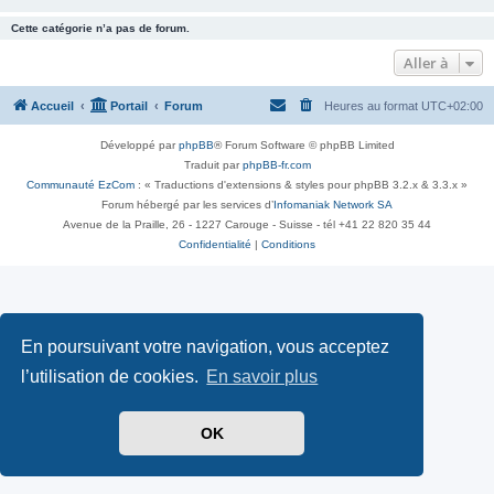
Cette catégorie n’a pas de forum.
Aller à
Accueil
Portail
Forum
Heures au format
UTC+02:00
Développé par
phpBB
® Forum Software © phpBB Limited
Traduit par
phpBB-fr.com
Communauté EzCom
: « Traductions d'extensions & styles pour phpBB 3.2.x & 3.3.x »
Forum hébergé par les services d’
Infomaniak Network SA
Avenue de la Praille, 26 - 1227 Carouge - Suisse - tél +41 22 820 35 44
Confidentialité
|
Conditions
En poursuivant votre navigation, vous acceptez
l’utilisation de cookies.
En savoir plus
OK