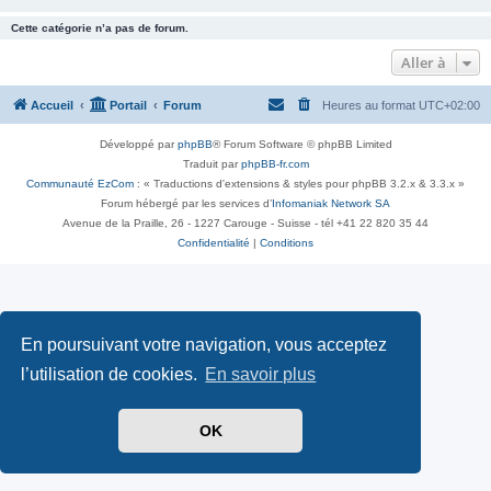
Cette catégorie n’a pas de forum.
Aller à
Accueil
Portail
Forum
Heures au format
UTC+02:00
Développé par
phpBB
® Forum Software © phpBB Limited
Traduit par
phpBB-fr.com
Communauté EzCom
: « Traductions d'extensions & styles pour phpBB 3.2.x & 3.3.x »
Forum hébergé par les services d’
Infomaniak Network SA
Avenue de la Praille, 26 - 1227 Carouge - Suisse - tél +41 22 820 35 44
Confidentialité
|
Conditions
En poursuivant votre navigation, vous acceptez
l’utilisation de cookies.
En savoir plus
OK