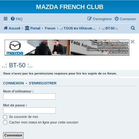
MAZDA FRENCH CLUB
FAQ
S’enregistrer
Connexion
R
Accueil
Portail
Forum
..: TOUS les Véhicules MAZDA :..
..: BT-50 :..
e
c
h
e
..: BT-50 :..
r
c
Vous n’avez pas les permissions requises pour lire les sujets de ce forum.
h
CONNEXION
•
S’ENREGISTRER
e
Nom d’utilisateur :
r
Mot de passe :
Se souvenir de moi
Cacher mon statut en ligne pour cette session