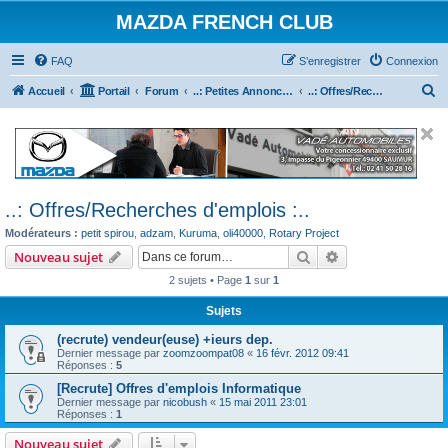
MAZDA FRENCH CLUB
FAQ
S’enregistrer
Connexion
R
Accueil
Portail
Forum
..: Petites Annonces :.. (achats / ventes)
..: Offres/Recherches d'emplois :..
e
c
h
e
..: Offres/Recherches d'emplois :..
r
Modérateurs :
petit spirou
,
adzam
,
Kuruma
,
oli40000
,
Rotary Project
c
Rechercher
Recherche avanc
Nouveau sujet
h
2 sujets • Page
1
sur
1
e
r
Sujets
(recrute) vendeur(euse) +ieurs dep.
Dernier message par
zoomzoompat08
«
16 févr. 2012 09:41
Réponses :
5
[Recrute] Offres d'emplois Informatique
Dernier message par
nicobush
«
15 mai 2011 23:01
Réponses :
1
Nouveau sujet