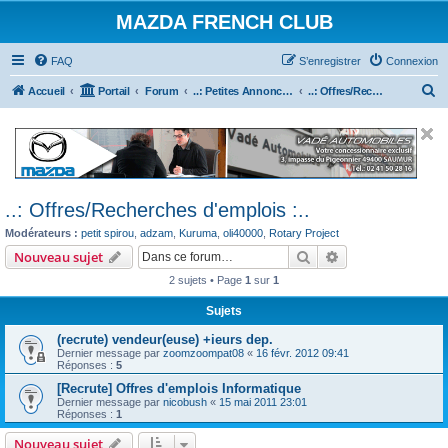
MAZDA FRENCH CLUB
FAQ
S’enregistrer
Connexion
R
Accueil
Portail
Forum
..: Petites Annonces :.. (achats / ventes)
..: Offres/Recherches d'emplois :..
e
c
h
e
..: Offres/Recherches d'emplois :..
r
Modérateurs :
petit spirou
,
adzam
,
Kuruma
,
oli40000
,
Rotary Project
c
Rechercher
Recherche avanc
Nouveau sujet
h
2 sujets • Page
1
sur
1
e
r
Sujets
(recrute) vendeur(euse) +ieurs dep.
Dernier message par
zoomzoompat08
«
16 févr. 2012 09:41
Réponses :
5
[Recrute] Offres d'emplois Informatique
Dernier message par
nicobush
«
15 mai 2011 23:01
Réponses :
1
Nouveau sujet