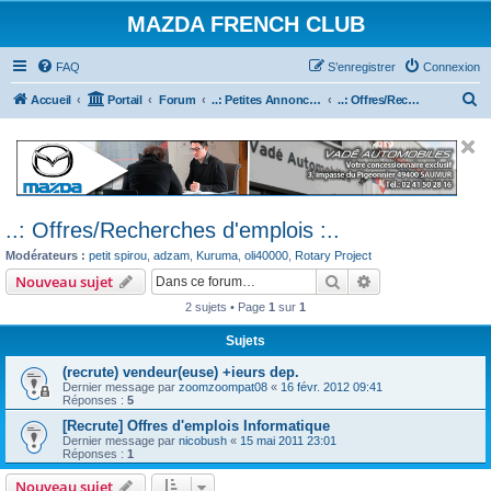
MAZDA FRENCH CLUB
FAQ
S’enregistrer
Connexion
R
Accueil
Portail
Forum
..: Petites Annonces :.. (achats / ventes)
..: Offres/Recherches d'emplois :..
e
c
h
e
..: Offres/Recherches d'emplois :..
r
Modérateurs :
petit spirou
,
adzam
,
Kuruma
,
oli40000
,
Rotary Project
c
Rechercher
Recherche avanc
Nouveau sujet
h
2 sujets • Page
1
sur
1
e
r
Sujets
(recrute) vendeur(euse) +ieurs dep.
Dernier message par
zoomzoompat08
«
16 févr. 2012 09:41
Réponses :
5
[Recrute] Offres d'emplois Informatique
Dernier message par
nicobush
«
15 mai 2011 23:01
Réponses :
1
Nouveau sujet