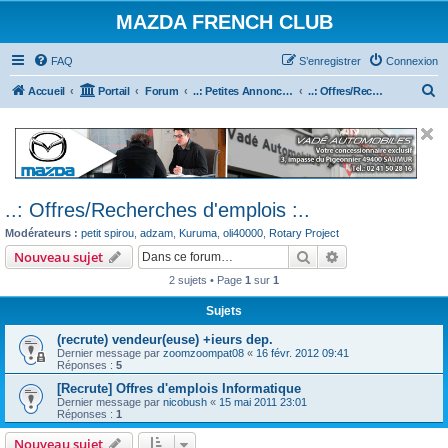
MAZDA FRENCH CLUB
FAQ
S’enregistrer
Connexion
R
Accueil
Portail
Forum
..: Petites Annonces :.. (achats / ventes)
..: Offres/Recherches d'emplois :..
e
c
h
e
..: Offres/Recherches d'emplois :..
r
Modérateurs :
petit spirou
,
adzam
,
Kuruma
,
oli40000
,
Rotary Project
c
Rechercher
Recherche avanc
Nouveau sujet
h
2 sujets • Page
1
sur
1
e
r
Sujets
(recrute) vendeur(euse) +ieurs dep.
Dernier message par
zoomzoompat08
«
16 févr. 2012 09:41
Réponses :
5
[Recrute] Offres d'emplois Informatique
Dernier message par
nicobush
«
15 mai 2011 23:01
Réponses :
1
Nouveau sujet