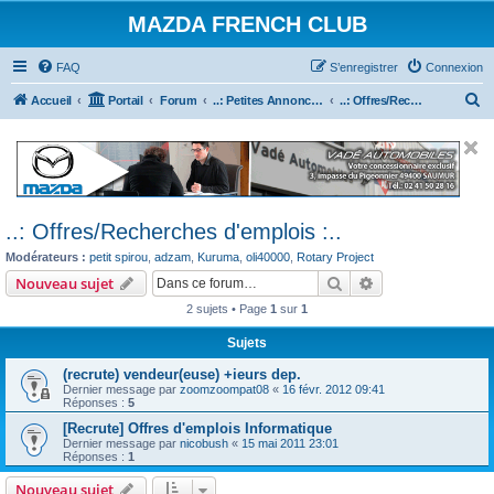
MAZDA FRENCH CLUB
FAQ
S’enregistrer
Connexion
R
Accueil
Portail
Forum
..: Petites Annonces :.. (achats / ventes)
..: Offres/Recherches d'emplois :..
e
c
h
e
..: Offres/Recherches d'emplois :..
r
Modérateurs :
petit spirou
,
adzam
,
Kuruma
,
oli40000
,
Rotary Project
c
Rechercher
Recherche avanc
Nouveau sujet
h
2 sujets • Page
1
sur
1
e
r
Sujets
(recrute) vendeur(euse) +ieurs dep.
Dernier message par
zoomzoompat08
«
16 févr. 2012 09:41
Réponses :
5
[Recrute] Offres d'emplois Informatique
Dernier message par
nicobush
«
15 mai 2011 23:01
Réponses :
1
Nouveau sujet