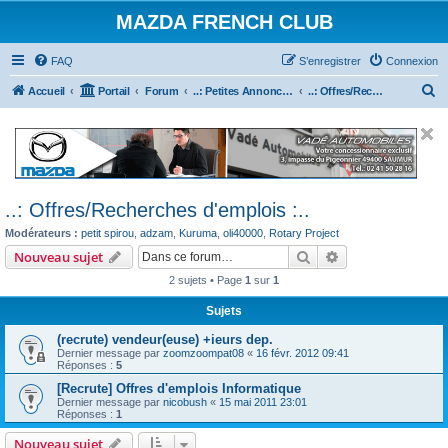
MAZDA FRENCH CLUB
FAQ
S’enregistrer
Connexion
R
Accueil
Portail
Forum
..: Petites Annonces :.. (achats / ventes)
..: Offres/Recherches d'emplois :..
e
c
h
e
..: Offres/Recherches d'emplois :..
r
Modérateurs :
petit spirou
,
adzam
,
Kuruma
,
oli40000
,
Rotary Project
c
Rechercher
Recherche avanc
Nouveau sujet
h
2 sujets • Page
1
sur
1
e
r
Sujets
(recrute) vendeur(euse) +ieurs dep.
Dernier message par
zoomzoompat08
«
16 févr. 2012 09:41
Réponses :
5
[Recrute] Offres d'emplois Informatique
Dernier message par
nicobush
«
15 mai 2011 23:01
Réponses :
1
Nouveau sujet