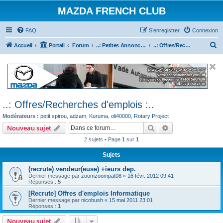
MAZDA FRENCH CLUB
FAQ
S’enregistrer
Connexion
R
Accueil
Portail
Forum
..: Petites Annonces :.. (achats / ventes)
..: Offres/Recherches d'emplois :..
e
c
h
e
..: Offres/Recherches d'emplois :..
r
Modérateurs :
petit spirou
,
adzam
,
Kuruma
,
oli40000
,
Rotary Project
c
Rechercher
Recherche avanc
Nouveau sujet
h
2 sujets • Page
1
sur
1
e
r
Sujets
(recrute) vendeur(euse) +ieurs dep.
Dernier message par
zoomzoompat08
«
16 févr. 2012 09:41
Réponses :
5
[Recrute] Offres d'emplois Informatique
Dernier message par
nicobush
«
15 mai 2011 23:01
Réponses :
1
Nouveau sujet