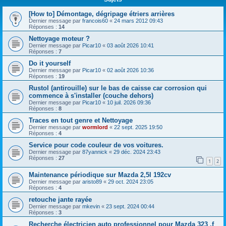
[How to] Démontage, dégripage étriers arrières
Dernier message par
francois60
«
24 mars 2012 09:43
Réponses :
14
Nettoyage moteur ?
Dernier message par
Picar10
«
03 août 2026 10:41
Réponses :
7
Do it yourself
Dernier message par
Picar10
«
02 août 2026 10:36
Réponses :
19
Rustol (antirouille) sur le bas de caisse car corrosion qui
commence à s'installer (couche dehors)
Dernier message par
Picar10
«
10 juil. 2026 09:36
Réponses :
8
Traces en tout genre et Nettoyage
Dernier message par
wormlord
«
22 sept. 2025 19:50
Réponses :
4
Service pour code couleur de vos voitures.
Dernier message par
87yannick
«
29 déc. 2024 23:43
Réponses :
27
1
2
Maintenance périodique sur Mazda 2,5l 192cv
Dernier message par
aristo89
«
29 oct. 2024 23:05
Réponses :
4
retouche jante rayée
Dernier message par
mkevin
«
23 sept. 2024 00:44
Réponses :
3
Recherche électricien auto professionnel pour Mazda 323 ,f