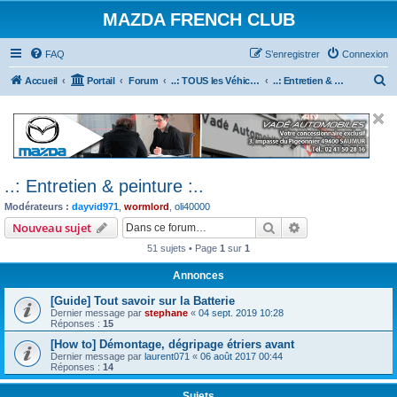
MAZDA FRENCH CLUB
FAQ
S’enregistrer
Connexion
R
Accueil
Portail
Forum
..: TOUS les Véhicules MAZDA :..
..: Entretien & peinture :..
e
c
h
e
..: Entretien & peinture :..
r
Modérateurs :
dayvid971
,
wormlord
,
oli40000
c
Rechercher
Recherche avanc
Nouveau sujet
h
51 sujets • Page
1
sur
1
e
r
Annonces
[Guide] Tout savoir sur la Batterie
Dernier message par
stephane
«
04 sept. 2019 10:28
Réponses :
15
[How to] Démontage, dégripage étriers avant
Dernier message par
laurent071
«
06 août 2017 00:44
Réponses :
14
Sujets