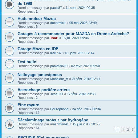
de 1990
Dernier message par
paulo87
«
11 sept. 2024 00:35
Réponses :
1
Huile moteur Mazda
Dernier message par
ducatmick
«
05 mai 2023 23:49
Réponses :
6
Garages à recommander pour MAZDA en Drôme-Ardèche?
Dernier message par
TsoF
«
16 juil. 2021 09:46
Réponses :
5
Garage Mazda en IDF
Dernier message par
Karl737
«
01 janv. 2021 12:14
Test huile
Dernier message par
paolo59610
«
02 févr. 2020 09:50
Nettoyage jantes/pneus
Dernier message par
Monsieur_V
«
21 févr. 2018 12:11
Réponses :
5
Accrochage portière arrière
Dernier message par
Jess971
«
17 févr. 2018 23:33
Réponses :
2
Fine rayure
Dernier message par
Persephone
«
24 déc. 2017 00:34
Réponses :
12
Décalaminage moteur par hydrogène
Dernier message par
mazdafan41
«
15 juin 2017 18:55
Réponses :
54
1
2
3
SECUDIS (Gel pour pneus)