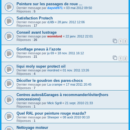
Peinture sur les passages de roue ...
Dernier message par
dayvid971
«
03 mai 2012 09:50
Réponses :
5
Satisfaction Protech
Dernier message par
dJiBi
«
28 janv. 2012 12:06
Réponses :
17
Conseil avant lustrage
Dernier message par
wormlord
«
22 janv. 2012 22:01
Réponses :
26
1
2
Gonflage pneus à l'azote
Dernier message par
ju 69
«
18 nov. 2011 16:12
Réponses :
21
1
2
liqui moly super protect oil
Dernier message par
mordred
«
01 nov. 2011 13:26
Réponses :
4
Décoller le goudron des pares-chocs
Dernier message par
La crampe
«
17 mai 2011 20:45
Réponses :
7
Centres autos&Garages à recommander/éviter(hors
concessions)
Dernier message par
Mick Sgrill
«
21 sept. 2010 21:33
Réponses :
1
Quel RAL pour peinture rouge mazda?
Dernier message par
Sheeper
«
08 août 2010 00:10
Réponses :
1
Nettoyage moteur