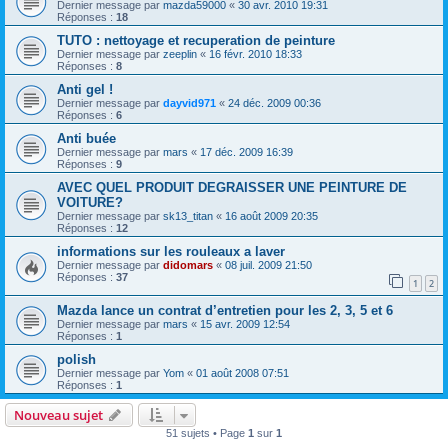
Dernier message par
mazda59000
«
30 avr. 2010 19:31
Réponses :
18
TUTO : nettoyage et recuperation de peinture
Dernier message par
zeeplin
«
16 févr. 2010 18:33
Réponses :
8
Anti gel !
Dernier message par
dayvid971
«
24 déc. 2009 00:36
Réponses :
6
Anti buée
Dernier message par
mars
«
17 déc. 2009 16:39
Réponses :
9
AVEC QUEL PRODUIT DEGRAISSER UNE PEINTURE DE
VOITURE?
Dernier message par
sk13_titan
«
16 août 2009 20:35
Réponses :
12
informations sur les rouleaux a laver
Dernier message par
didomars
«
08 juil. 2009 21:50
Réponses :
37
1
2
Mazda lance un contrat d’entretien pour les 2, 3, 5 et 6
Dernier message par
mars
«
15 avr. 2009 12:54
Réponses :
1
polish
Dernier message par
Yom
«
01 août 2008 07:51
Réponses :
1
Nouveau sujet
51 sujets • Page
1
sur
1