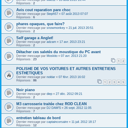
Réponses :
2
Avis cout reparation pare choc
Dernier message par
Steph57
«
07 août 2013 07:07
Réponses :
6
phares opaques, que faire?
Dernier message par
snowmonkey
«
21 juil. 2013 20:51
Réponses :
2
Self garage a Anglet!
Dernier message par
adzam
«
17 avr. 2013 23:21
Réponses :
2
Détacher ces saletés du moustique du PC avant
Dernier message par
Moskito
«
07 avr. 2013 21:20
Réponses :
23
1
2
POLISHE DE VOS VOITURES ET AUTRES ENTRETIENS
ESTHETIQUES
Dernier message par
noldar
«
07 févr. 2013 16:02
Réponses :
86
1
2
3
4
5
Noir piano
Dernier message par
diep
«
27 déc. 2012 09:21
Réponses :
2
M3 carrosserie traitée chez ROD CLEAN
Dernier message par
DJ DAM'S
«
26 sept. 2012 11:05
Réponses :
7
entretien tableau de bord
Dernier message par
captaincorsaire
«
11 juil. 2012 18:17
Réponses :
12