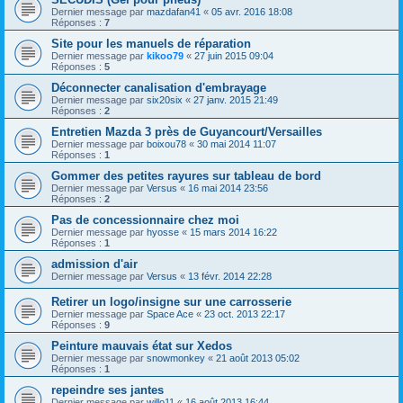
Dernier message par
mazdafan41
«
05 avr. 2016 18:08
Réponses :
7
Site pour les manuels de réparation
Dernier message par
kikoo79
«
27 juin 2015 09:04
Réponses :
5
Déconnecter canalisation d'embrayage
Dernier message par
six20six
«
27 janv. 2015 21:49
Réponses :
2
Entretien Mazda 3 près de Guyancourt/Versailles
Dernier message par
boixou78
«
30 mai 2014 11:07
Réponses :
1
Gommer des petites rayures sur tableau de bord
Dernier message par
Versus
«
16 mai 2014 23:56
Réponses :
2
Pas de concessionnaire chez moi
Dernier message par
hyosse
«
15 mars 2014 16:22
Réponses :
1
admission d'air
Dernier message par
Versus
«
13 févr. 2014 22:28
Retirer un logo/insigne sur une carrosserie
Dernier message par
Space Ace
«
23 oct. 2013 22:17
Réponses :
9
Peinture mauvais état sur Xedos
Dernier message par
snowmonkey
«
21 août 2013 05:02
Réponses :
1
repeindre ses jantes
Dernier message par
willo11
«
16 août 2013 16:44