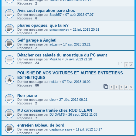
Réponses :
2
Avis cout reparation pare choc
Dernier message par
Steph57
«
07 août 2013 07:07
Réponses :
6
phares opaques, que faire?
Dernier message par
snowmonkey
«
21 juil. 2013 20:51
Réponses :
2
Self garage a Anglet!
Dernier message par
adzam
«
17 avr. 2013 23:21
Réponses :
2
Détacher ces saletés du moustique du PC avant
Dernier message par
Moskito
«
07 avr. 2013 21:20
Réponses :
23
1
2
POLISHE DE VOS VOITURES ET AUTRES ENTRETIENS
ESTHETIQUES
Dernier message par
noldar
«
07 févr. 2013 16:02
Réponses :
86
1
2
3
4
5
Noir piano
Dernier message par
diep
«
27 déc. 2012 09:21
Réponses :
2
M3 carrosserie traitée chez ROD CLEAN
Dernier message par
DJ DAM'S
«
26 sept. 2012 11:05
Réponses :
7
entretien tableau de bord
Dernier message par
captaincorsaire
«
11 juil. 2012 18:17
Réponses :
12