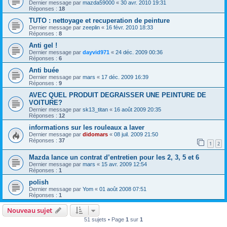
Dernier message par
mazda59000
«
30 avr. 2010 19:31
Réponses :
18
TUTO : nettoyage et recuperation de peinture
Dernier message par
zeeplin
«
16 févr. 2010 18:33
Réponses :
8
Anti gel !
Dernier message par
dayvid971
«
24 déc. 2009 00:36
Réponses :
6
Anti buée
Dernier message par
mars
«
17 déc. 2009 16:39
Réponses :
9
AVEC QUEL PRODUIT DEGRAISSER UNE PEINTURE DE
VOITURE?
Dernier message par
sk13_titan
«
16 août 2009 20:35
Réponses :
12
informations sur les rouleaux a laver
Dernier message par
didomars
«
08 juil. 2009 21:50
Réponses :
37
1
2
Mazda lance un contrat d’entretien pour les 2, 3, 5 et 6
Dernier message par
mars
«
15 avr. 2009 12:54
Réponses :
1
polish
Dernier message par
Yom
«
01 août 2008 07:51
Réponses :
1
Nouveau sujet
51 sujets • Page
1
sur
1