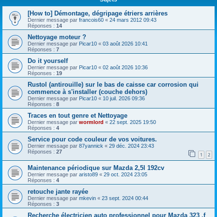
[How to] Démontage, dégripage étriers arrières
Dernier message par
francois60
«
24 mars 2012 09:43
Réponses :
14
Nettoyage moteur ?
Dernier message par
Picar10
«
03 août 2026 10:41
Réponses :
7
Do it yourself
Dernier message par
Picar10
«
02 août 2026 10:36
Réponses :
19
Rustol (antirouille) sur le bas de caisse car corrosion qui
commence à s'installer (couche dehors)
Dernier message par
Picar10
«
10 juil. 2026 09:36
Réponses :
8
Traces en tout genre et Nettoyage
Dernier message par
wormlord
«
22 sept. 2025 19:50
Réponses :
4
Service pour code couleur de vos voitures.
Dernier message par
87yannick
«
29 déc. 2024 23:43
Réponses :
27
1
2
Maintenance périodique sur Mazda 2,5l 192cv
Dernier message par
aristo89
«
29 oct. 2024 23:05
Réponses :
4
retouche jante rayée
Dernier message par
mkevin
«
23 sept. 2024 00:44
Réponses :
3
Recherche électricien auto professionnel pour Mazda 323 ,f