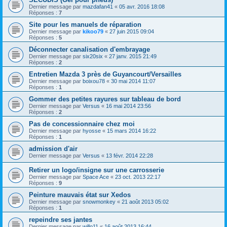
Dernier message par
mazdafan41
«
05 avr. 2016 18:08
Réponses :
7
Site pour les manuels de réparation
Dernier message par
kikoo79
«
27 juin 2015 09:04
Réponses :
5
Déconnecter canalisation d'embrayage
Dernier message par
six20six
«
27 janv. 2015 21:49
Réponses :
2
Entretien Mazda 3 près de Guyancourt/Versailles
Dernier message par
boixou78
«
30 mai 2014 11:07
Réponses :
1
Gommer des petites rayures sur tableau de bord
Dernier message par
Versus
«
16 mai 2014 23:56
Réponses :
2
Pas de concessionnaire chez moi
Dernier message par
hyosse
«
15 mars 2014 16:22
Réponses :
1
admission d'air
Dernier message par
Versus
«
13 févr. 2014 22:28
Retirer un logo/insigne sur une carrosserie
Dernier message par
Space Ace
«
23 oct. 2013 22:17
Réponses :
9
Peinture mauvais état sur Xedos
Dernier message par
snowmonkey
«
21 août 2013 05:02
Réponses :
1
repeindre ses jantes
Dernier message par
willo11
«
16 août 2013 16:44