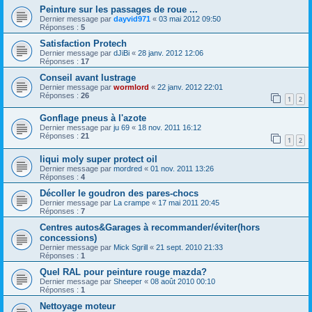
Peinture sur les passages de roue ...
Dernier message par
dayvid971
«
03 mai 2012 09:50
Réponses :
5
Satisfaction Protech
Dernier message par
dJiBi
«
28 janv. 2012 12:06
Réponses :
17
Conseil avant lustrage
Dernier message par
wormlord
«
22 janv. 2012 22:01
Réponses :
26
1
2
Gonflage pneus à l'azote
Dernier message par
ju 69
«
18 nov. 2011 16:12
Réponses :
21
1
2
liqui moly super protect oil
Dernier message par
mordred
«
01 nov. 2011 13:26
Réponses :
4
Décoller le goudron des pares-chocs
Dernier message par
La crampe
«
17 mai 2011 20:45
Réponses :
7
Centres autos&Garages à recommander/éviter(hors
concessions)
Dernier message par
Mick Sgrill
«
21 sept. 2010 21:33
Réponses :
1
Quel RAL pour peinture rouge mazda?
Dernier message par
Sheeper
«
08 août 2010 00:10
Réponses :
1
Nettoyage moteur