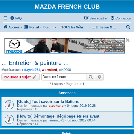
MAZDA FRENCH CLUB
FAQ
S’enregistrer
Connexion
R
Accueil
Portail
Forum
..: TOUS les Véhicules MAZDA :..
..: Entretien & peinture :..
e
c
h
e
..: Entretien & peinture :..
r
Modérateurs :
dayvid971
,
wormlord
,
oli40000
c
Rechercher
Recherche avanc
Nouveau sujet
h
51 sujets • Page
1
sur
1
e
r
Annonces
[Guide] Tout savoir sur la Batterie
Dernier message par
stephane
«
04 sept. 2019 10:28
Réponses :
15
[How to] Démontage, dégripage étriers avant
Dernier message par
laurent071
«
06 août 2017 00:44
Réponses :
14
Sujets