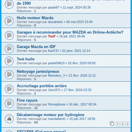
de 1990
Dernier message par
paulo87
«
11 sept. 2024 00:35
Réponses :
1
Huile moteur Mazda
Dernier message par
ducatmick
«
05 mai 2023 23:49
Réponses :
6
Garages à recommander pour MAZDA en Drôme-Ardèche?
Dernier message par
TsoF
«
16 juil. 2021 09:46
Réponses :
5
Garage Mazda en IDF
Dernier message par
Karl737
«
01 janv. 2021 12:14
Test huile
Dernier message par
paolo59610
«
02 févr. 2020 09:50
Nettoyage jantes/pneus
Dernier message par
Monsieur_V
«
21 févr. 2018 12:11
Réponses :
5
Accrochage portière arrière
Dernier message par
Jess971
«
17 févr. 2018 23:33
Réponses :
2
Fine rayure
Dernier message par
Persephone
«
24 déc. 2017 00:34
Réponses :
12
Décalaminage moteur par hydrogène
Dernier message par
mazdafan41
«
15 juin 2017 18:55
Réponses :
54
1
2
3
SECUDIS (Gel pour pneus)