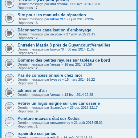
Dernier message par
mazdafan41
«
05 avr. 2016 18:08
Réponses :
7
Site pour les manuels de réparation
Dernier message par
kikoo79
«
27 juin 2015 09:04
Réponses :
5
Déconnecter canalisation d'embrayage
Dernier message par
six20six
«
27 janv. 2015 21:49
Réponses :
2
Entretien Mazda 3 près de Guyancourt/Versailles
Dernier message par
boixou78
«
30 mai 2014 11:07
Réponses :
1
Gommer des petites rayures sur tableau de bord
Dernier message par
Versus
«
16 mai 2014 23:56
Réponses :
2
Pas de concessionnaire chez moi
Dernier message par
hyosse
«
15 mars 2014 16:22
Réponses :
1
admission d'air
Dernier message par
Versus
«
13 févr. 2014 22:28
Retirer un logo/insigne sur une carrosserie
Dernier message par
Space Ace
«
23 oct. 2013 22:17
Réponses :
9
Peinture mauvais état sur Xedos
Dernier message par
snowmonkey
«
21 août 2013 05:02
Réponses :
1
repeindre ses jantes
Dernier message par
willo11
«
16 août 2013 16:44