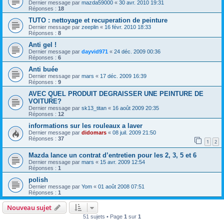
Dernier message par
mazda59000
«
30 avr. 2010 19:31
Réponses :
18
TUTO : nettoyage et recuperation de peinture
Dernier message par
zeeplin
«
16 févr. 2010 18:33
Réponses :
8
Anti gel !
Dernier message par
dayvid971
«
24 déc. 2009 00:36
Réponses :
6
Anti buée
Dernier message par
mars
«
17 déc. 2009 16:39
Réponses :
9
AVEC QUEL PRODUIT DEGRAISSER UNE PEINTURE DE
VOITURE?
Dernier message par
sk13_titan
«
16 août 2009 20:35
Réponses :
12
informations sur les rouleaux a laver
Dernier message par
didomars
«
08 juil. 2009 21:50
Réponses :
37
1
2
Mazda lance un contrat d’entretien pour les 2, 3, 5 et 6
Dernier message par
mars
«
15 avr. 2009 12:54
Réponses :
1
polish
Dernier message par
Yom
«
01 août 2008 07:51
Réponses :
1
Nouveau sujet
51 sujets • Page
1
sur
1