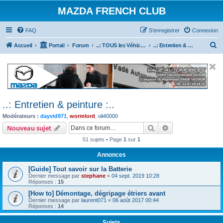
MAZDA FRENCH CLUB
FAQ
S’enregistrer
Connexion
R
Accueil
Portail
Forum
..: TOUS les Véhicules MAZDA :..
..: Entretien & peinture :..
e
c
h
e
..: Entretien & peinture :..
r
Modérateurs :
dayvid971
,
wormlord
,
oli40000
c
Rechercher
Recherche avanc
Nouveau sujet
h
51 sujets • Page
1
sur
1
e
r
Annonces
[Guide] Tout savoir sur la Batterie
Dernier message par
stephane
«
04 sept. 2019 10:28
Réponses :
15
[How to] Démontage, dégripage étriers avant
Dernier message par
laurent071
«
06 août 2017 00:44
Réponses :
14
Sujets