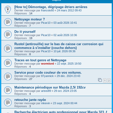
[How to] Démontage, dégripage étriers arrières
Dernier message par
francois60
«
24 mars 2012 09:43
Réponses :
14
Nettoyage moteur ?
Dernier message par
Picar10
«
03 août 2026 10:41
Réponses :
7
Do it yourself
Dernier message par
Picar10
«
02 août 2026 10:36
Réponses :
19
Rustol (antirouille) sur le bas de caisse car corrosion qui
commence à s'installer (couche dehors)
Dernier message par
Picar10
«
10 juil. 2026 09:36
Réponses :
8
Traces en tout genre et Nettoyage
Dernier message par
wormlord
«
22 sept. 2025 19:50
Réponses :
4
Service pour code couleur de vos voitures.
Dernier message par
87yannick
«
29 déc. 2024 23:43
Réponses :
27
1
2
Maintenance périodique sur Mazda 2,5l 192cv
Dernier message par
aristo89
«
29 oct. 2024 23:05
Réponses :
4
retouche jante rayée
Dernier message par
mkevin
«
23 sept. 2024 00:44
Réponses :
3
Recherche électricien auto professionnel pour Mazda 323 ,f