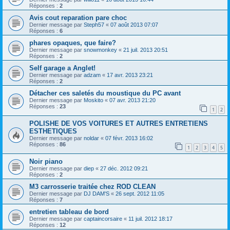
Réponses :
2
Avis cout reparation pare choc
Dernier message par
Steph57
«
07 août 2013 07:07
Réponses :
6
phares opaques, que faire?
Dernier message par
snowmonkey
«
21 juil. 2013 20:51
Réponses :
2
Self garage a Anglet!
Dernier message par
adzam
«
17 avr. 2013 23:21
Réponses :
2
Détacher ces saletés du moustique du PC avant
Dernier message par
Moskito
«
07 avr. 2013 21:20
Réponses :
23
1
2
POLISHE DE VOS VOITURES ET AUTRES ENTRETIENS
ESTHETIQUES
Dernier message par
noldar
«
07 févr. 2013 16:02
Réponses :
86
1
2
3
4
5
Noir piano
Dernier message par
diep
«
27 déc. 2012 09:21
Réponses :
2
M3 carrosserie traitée chez ROD CLEAN
Dernier message par
DJ DAM'S
«
26 sept. 2012 11:05
Réponses :
7
entretien tableau de bord
Dernier message par
captaincorsaire
«
11 juil. 2012 18:17
Réponses :
12