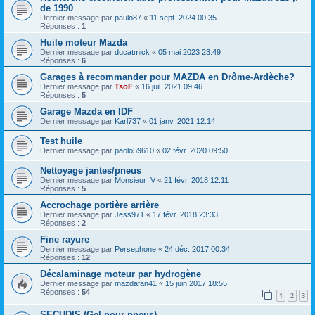
de 1990
Dernier message par
paulo87
«
11 sept. 2024 00:35
Réponses :
1
Huile moteur Mazda
Dernier message par
ducatmick
«
05 mai 2023 23:49
Réponses :
6
Garages à recommander pour MAZDA en Drôme-Ardèche?
Dernier message par
TsoF
«
16 juil. 2021 09:46
Réponses :
5
Garage Mazda en IDF
Dernier message par
Karl737
«
01 janv. 2021 12:14
Test huile
Dernier message par
paolo59610
«
02 févr. 2020 09:50
Nettoyage jantes/pneus
Dernier message par
Monsieur_V
«
21 févr. 2018 12:11
Réponses :
5
Accrochage portière arrière
Dernier message par
Jess971
«
17 févr. 2018 23:33
Réponses :
2
Fine rayure
Dernier message par
Persephone
«
24 déc. 2017 00:34
Réponses :
12
Décalaminage moteur par hydrogène
Dernier message par
mazdafan41
«
15 juin 2017 18:55
Réponses :
54
1
2
3
SECUDIS (Gel pour pneus)