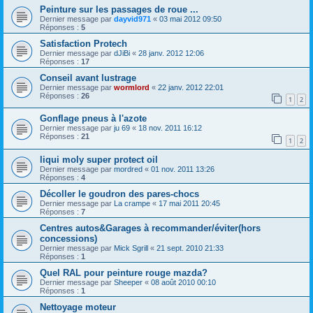
Peinture sur les passages de roue ...
Dernier message par
dayvid971
«
03 mai 2012 09:50
Réponses :
5
Satisfaction Protech
Dernier message par
dJiBi
«
28 janv. 2012 12:06
Réponses :
17
Conseil avant lustrage
Dernier message par
wormlord
«
22 janv. 2012 22:01
Réponses :
26
1
2
Gonflage pneus à l'azote
Dernier message par
ju 69
«
18 nov. 2011 16:12
Réponses :
21
1
2
liqui moly super protect oil
Dernier message par
mordred
«
01 nov. 2011 13:26
Réponses :
4
Décoller le goudron des pares-chocs
Dernier message par
La crampe
«
17 mai 2011 20:45
Réponses :
7
Centres autos&Garages à recommander/éviter(hors
concessions)
Dernier message par
Mick Sgrill
«
21 sept. 2010 21:33
Réponses :
1
Quel RAL pour peinture rouge mazda?
Dernier message par
Sheeper
«
08 août 2010 00:10
Réponses :
1
Nettoyage moteur