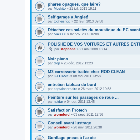
phares opaques, que faire?
par
Moskito
» 21 juil. 2013 19:11
Self garage a Anglet!
par
togheishop
» 22 févr. 2013 09:58
Détacher ces saletés du moustique du PC avant
par
oli40000
» 02 nov. 2009 16:08
POLISHE DE VOS VOITURES ET AUTRES ENT
par
stephane
» 21 mai 2008 18:14
Noir piano
par
diep
» 26 déc. 2012 13:23
M3 carrosserie traitée chez ROD CLEAN
par
DJ DAM'S
» 08 mai 2011 13:58
entretien tableau de bord
par
captaincorsaire
» 26 mars 2012 10:58
Peinture sur les passages de roue ...
par
noldar
» 04 oct. 2011 13:45
Satisfaction Protech
par
wormlord
» 03 sept. 2011 12:36
Conseil avant lustrage
par
wormlord
» 28 nov. 2011 20:38
Gonflage pneus à l'azote