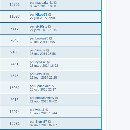
par
mazdafan41
15791
05 avr. 2016 18:08
par
kikoo79
11537
27 juin 2015 09:04
par
six20six
7925
27 janv. 2015 21:49
par
boixou78
7648
30 mai 2014 11:07
par
Versus
9160
16 mai 2014 23:56
par
hyosse
7461
15 mars 2014 16:22
par
Versus
7576
13 févr. 2014 22:28
par
Space Ace
15961
23 oct. 2013 22:17
par
snowmonkey
8016
21 août 2013 05:02
par
willo11
16074
16 août 2013 16:44
par
Steph57
15681
07 août 2013 07:07