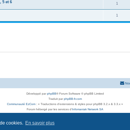
 5 et 6
1
1
Nou
Développé par
phpBB
® Forum Software © phpBB Limited
Traduit par
phpBB-fr.com
Communauté EzCom
: « Traductions d'extensions & styles pour phpBB 3.2.x & 3.3.x »
Forum hébergé par les services d’
Infomaniak Network SA
Avenue de la Praille, 26 - 1227 Carouge - Suisse - tél +41 22 820 35 44
Confidentialité
|
Conditions
 de cookies.
En savoir plus