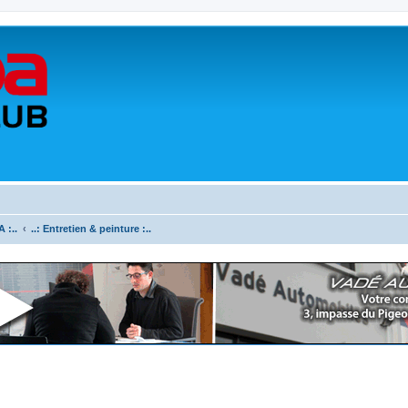
 :..
..: Entretien & peinture :..