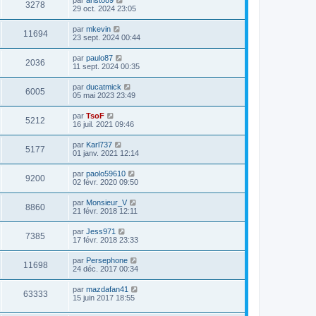
par
aristo89
3278
29 oct. 2024 23:05
par
mkevin
11694
23 sept. 2024 00:44
par
paulo87
2036
11 sept. 2024 00:35
par
ducatmick
6005
05 mai 2023 23:49
par
TsoF
5212
16 juil. 2021 09:46
par
Karl737
5177
01 janv. 2021 12:14
par
paolo59610
9200
02 févr. 2020 09:50
par
Monsieur_V
8860
21 févr. 2018 12:11
par
Jess971
7385
17 févr. 2018 23:33
par
Persephone
11698
24 déc. 2017 00:34
par
mazdafan41
63333
15 juin 2017 18:55