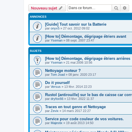
Recher
Re
Nouveau sujet
ANNONCES
[Guide] Tout savoir sur la Batterie
par
onyx5
» 27 oct. 2012 09:02
[How to] Démontage, dégripage étriers avant
par
Yseman
» 08 sept. 2007 23:47
SUJETS
[How to] Démontage, dégripage étriers arrières
par
Yseman
» 21 mai 2006 10:56
Nettoyage moteur ?
par
Tom Joad
» 08 janv. 2020 23:17
Do it yourself
par
Versus
» 13 févr. 2014 22:23
Rustol (antirouille) sur le bas de caisse car c
par
dryfox66
» 13 févr. 2022 11:37
Traces en tout genre et Nettoyage
par
Zevix
» 14 mars 2017 22:27
Service pour code couleur de vos voitures.
par
Majestix
» 19 août 2013 14:50