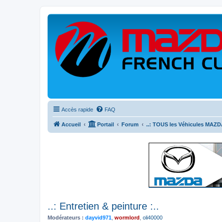
Accès rapide
FAQ
Accueil
Portail
Forum
..: TOUS les Véhicules MAZDA
..: Entretien & peinture :..
Modérateurs :
dayvid971
,
wormlord
,
oli40000