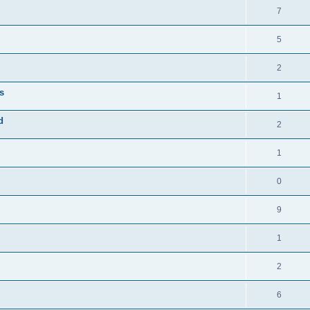
7
5
2
s
1
d
2
1
0
9
1
2
6