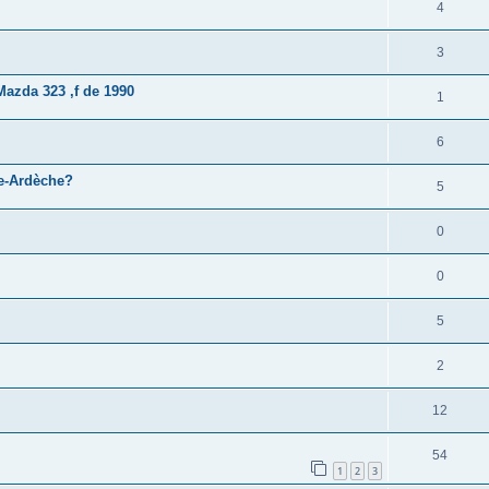
4
3
Mazda 323 ,f de 1990
1
6
e-Ardèche?
5
0
0
5
2
12
54
1
2
3