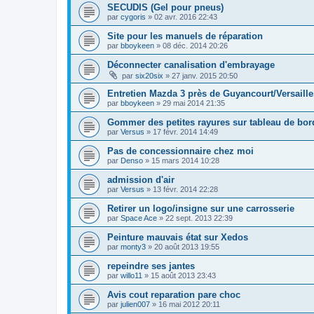
SECUDIS (Gel pour pneus)
par
cygoris
» 02 avr. 2016 22:43
Site pour les manuels de réparation
par
bboykeen
» 08 déc. 2014 20:26
Déconnecter canalisation d'embrayage
par
six20six
» 27 janv. 2015 20:50
Entretien Mazda 3 près de Guyancourt/Versaille
par
bboykeen
» 29 mai 2014 21:35
Gommer des petites rayures sur tableau de bor
par
Versus
» 17 févr. 2014 14:49
Pas de concessionnaire chez moi
par
Denso
» 15 mars 2014 10:28
admission d'air
par
Versus
» 13 févr. 2014 22:28
Retirer un logo/insigne sur une carrosserie
par
Space Ace
» 22 sept. 2013 22:39
Peinture mauvais état sur Xedos
par
monty3
» 20 août 2013 19:55
repeindre ses jantes
par
willo11
» 15 août 2013 23:43
Avis cout reparation pare choc
par
julien007
» 16 mai 2012 20:11