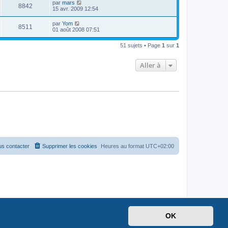
par
mars
8842
15 avr. 2009 12:54
par
Yom
8511
01 août 2008 07:51
51 sujets • Page
1
sur
1
Aller à
s contacter
Supprimer les cookies
Heures au format
UTC+02:00
OK