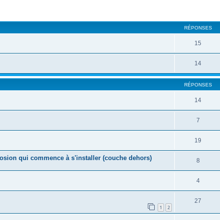
cher
cherche avancée
RÉPONSES
15
14
RÉPONSES
14
7
19
orrosion qui commence à s'installer (couche dehors)
8
4
27
1
2