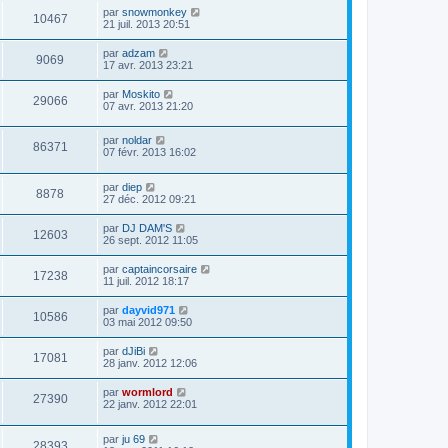
par
snowmonkey
10467
21 juil. 2013 20:51
par
adzam
9069
17 avr. 2013 23:21
par
Moskito
29066
07 avr. 2013 21:20
par
noldar
86371
07 févr. 2013 16:02
par
diep
8878
27 déc. 2012 09:21
par
DJ DAM'S
12603
26 sept. 2012 11:05
par
captaincorsaire
17238
11 juil. 2012 18:17
par
dayvid971
10586
03 mai 2012 09:50
par
dJiBi
17081
28 janv. 2012 12:06
par
wormlord
27390
22 janv. 2012 22:01
par
ju 69
28393