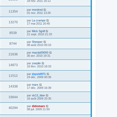
18 nov. 2011 16:12
par
mordred
11354
01 nov. 2011 13:26
par
La crampe
13270
17 mai 2011 20:45
par
Mick Sgrill
8539
21 sept. 2010 21:33
par
Sheeper
8744
08 août 2010 00:10
par
mazda59000
21636
30 avr. 2010 19:31
par
zeeplin
14873
16 févr. 2010 18:33
par
dayvid971
11512
24 déc. 2009 00:36
par
mars
14338
17 déc. 2009 16:39
par
sk13_titan
33644
16 août 2009 20:35
par
didomars
40294
08 juil. 2009 21:50