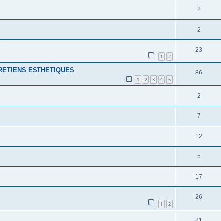
2
2
23
1
2
RETIENS ESTHETIQUES
86
1
2
3
4
5
2
7
12
5
17
26
1
2
21