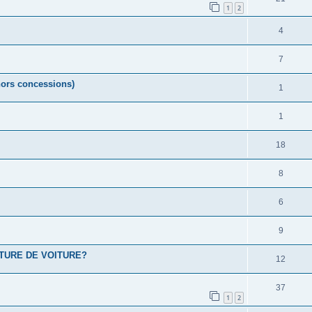
1
2
4
7
ors concessions)
1
1
18
8
6
9
TURE DE VOITURE?
12
37
1
2