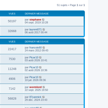
51 sujets • Page
1
sur
1
VUES
DERNIER MESSAGE
par
stephane
50197
04 sept. 2019 10:28
par
laurent071
32668
06 août 2017 00:44
VUES
DERNIER MESSAGE
par
francois60
22417
24 mars 2012 09:43
par
Picar10
7530
03 août 2026 10:41
par
Picar10
11248
02 août 2026 10:36
par
Picar10
4906
10 juil. 2026 09:36
par
wormlord
7142
22 sept. 2025 19:50
par
87yannick
56828
29 déc. 2024 23:43