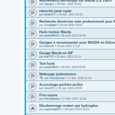
Maintenance périodique sur Mazda 2,5l 192cv
par
mazguz
» 04 déc. 2022 20:42
retouche jante rayée
par
photon77
» 15 déc. 2017 09:25
Recherche électricien auto professionnel pour 
par
scouikigirl
» 20 juin 2024 19:53
Huile moteur Mazda
par
paolo59610
» 05 août 2019 19:36
Garages à recommander pour MAZDA en Drôm
par
Duke26
» 28 juin 2021 17:18
Garage Mazda en IDF
par
Karl737
» 01 janv. 2021 12:14
Test huile
par
paolo59610
» 02 févr. 2020 09:50
Nettoyage jantes/pneus
par
Persephone
» 17 févr. 2018 11:04
Accrochage portière arrière
par
Jess971
» 21 nov. 2016 23:59
Fine rayure
par
Persephone
» 17 déc. 2017 12:32
Décalaminage moteur par hydrogène
par
supersteph57
» 18 mars 2014 10:21