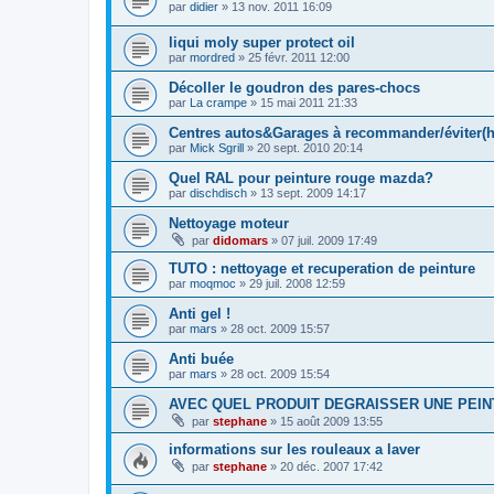
par
didier
» 13 nov. 2011 16:09
liqui moly super protect oil
par
mordred
» 25 févr. 2011 12:00
Décoller le goudron des pares-chocs
par
La crampe
» 15 mai 2011 21:33
Centres autos&Garages à recommander/éviter(h
par
Mick Sgrill
» 20 sept. 2010 20:14
Quel RAL pour peinture rouge mazda?
par
dischdisch
» 13 sept. 2009 14:17
Nettoyage moteur
par
didomars
» 07 juil. 2009 17:49
TUTO : nettoyage et recuperation de peinture
par
moqmoc
» 29 juil. 2008 12:59
Anti gel !
par
mars
» 28 oct. 2009 15:57
Anti buée
par
mars
» 28 oct. 2009 15:54
AVEC QUEL PRODUIT DEGRAISSER UNE PEIN
par
stephane
» 15 août 2009 13:55
informations sur les rouleaux a laver
par
stephane
» 20 déc. 2007 17:42