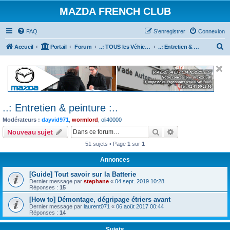
MAZDA FRENCH CLUB
FAQ
S’enregistrer
Connexion
R
Accueil
Portail
Forum
..: TOUS les Véhicules MAZDA :..
..: Entretien & peinture :..
e
c
h
e
..: Entretien & peinture :..
r
Modérateurs :
dayvid971
,
wormlord
,
oli40000
c
Rechercher
Recherche avanc
Nouveau sujet
h
51 sujets • Page
1
sur
1
e
r
Annonces
[Guide] Tout savoir sur la Batterie
Dernier message par
stephane
«
04 sept. 2019 10:28
Réponses :
15
[How to] Démontage, dégripage étriers avant
Dernier message par
laurent071
«
06 août 2017 00:44
Réponses :
14
Sujets