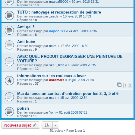
Dernier message par
mazda59000
«
30 avr. 2010 19:31
Réponses :
18
TUTO : nettoyage et recuperation de peinture
Dernier message par
zeeplin
«
16 févr. 2010 18:33
Réponses :
8
Anti gel !
Dernier message par
dayvid971
«
24 déc. 2009 00:36
Réponses :
6
Anti buée
Dernier message par
mars
«
17 déc. 2009 16:39
Réponses :
9
AVEC QUEL PRODUIT DEGRAISSER UNE PEINTURE DE
VOITURE?
Dernier message par
sk13_titan
«
16 août 2009 20:35
Réponses :
12
informations sur les rouleaux a laver
Dernier message par
didomars
«
08 juil. 2009 21:50
Réponses :
37
1
2
Mazda lance un contrat d’entretien pour les 2, 3, 5 et 6
Dernier message par
mars
«
15 avr. 2009 12:54
Réponses :
1
polish
Dernier message par
Yom
«
01 août 2008 07:51
Réponses :
1
Nouveau sujet
51 sujets • Page
1
sur
1