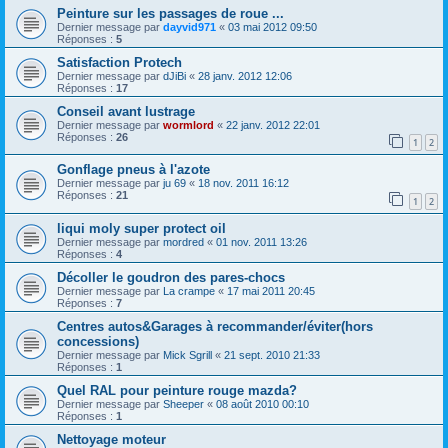
Peinture sur les passages de roue ...
Dernier message par
dayvid971
«
03 mai 2012 09:50
Réponses :
5
Satisfaction Protech
Dernier message par
dJiBi
«
28 janv. 2012 12:06
Réponses :
17
Conseil avant lustrage
Dernier message par
wormlord
«
22 janv. 2012 22:01
Réponses :
26
1
2
Gonflage pneus à l'azote
Dernier message par
ju 69
«
18 nov. 2011 16:12
Réponses :
21
1
2
liqui moly super protect oil
Dernier message par
mordred
«
01 nov. 2011 13:26
Réponses :
4
Décoller le goudron des pares-chocs
Dernier message par
La crampe
«
17 mai 2011 20:45
Réponses :
7
Centres autos&Garages à recommander/éviter(hors
concessions)
Dernier message par
Mick Sgrill
«
21 sept. 2010 21:33
Réponses :
1
Quel RAL pour peinture rouge mazda?
Dernier message par
Sheeper
«
08 août 2010 00:10
Réponses :
1
Nettoyage moteur