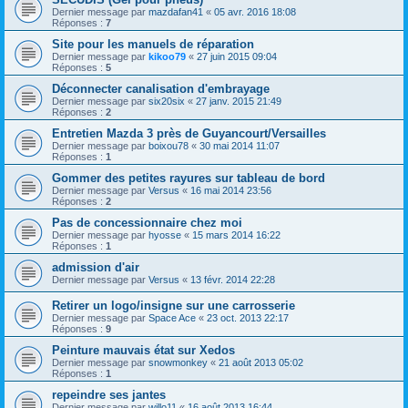
Dernier message par
mazdafan41
«
05 avr. 2016 18:08
Réponses :
7
Site pour les manuels de réparation
Dernier message par
kikoo79
«
27 juin 2015 09:04
Réponses :
5
Déconnecter canalisation d'embrayage
Dernier message par
six20six
«
27 janv. 2015 21:49
Réponses :
2
Entretien Mazda 3 près de Guyancourt/Versailles
Dernier message par
boixou78
«
30 mai 2014 11:07
Réponses :
1
Gommer des petites rayures sur tableau de bord
Dernier message par
Versus
«
16 mai 2014 23:56
Réponses :
2
Pas de concessionnaire chez moi
Dernier message par
hyosse
«
15 mars 2014 16:22
Réponses :
1
admission d'air
Dernier message par
Versus
«
13 févr. 2014 22:28
Retirer un logo/insigne sur une carrosserie
Dernier message par
Space Ace
«
23 oct. 2013 22:17
Réponses :
9
Peinture mauvais état sur Xedos
Dernier message par
snowmonkey
«
21 août 2013 05:02
Réponses :
1
repeindre ses jantes
Dernier message par
willo11
«
16 août 2013 16:44