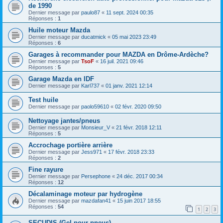
de 1990
Dernier message par
paulo87
«
11 sept. 2024 00:35
Réponses :
1
Huile moteur Mazda
Dernier message par
ducatmick
«
05 mai 2023 23:49
Réponses :
6
Garages à recommander pour MAZDA en Drôme-Ardèche?
Dernier message par
TsoF
«
16 juil. 2021 09:46
Réponses :
5
Garage Mazda en IDF
Dernier message par
Karl737
«
01 janv. 2021 12:14
Test huile
Dernier message par
paolo59610
«
02 févr. 2020 09:50
Nettoyage jantes/pneus
Dernier message par
Monsieur_V
«
21 févr. 2018 12:11
Réponses :
5
Accrochage portière arrière
Dernier message par
Jess971
«
17 févr. 2018 23:33
Réponses :
2
Fine rayure
Dernier message par
Persephone
«
24 déc. 2017 00:34
Réponses :
12
Décalaminage moteur par hydrogène
Dernier message par
mazdafan41
«
15 juin 2017 18:55
Réponses :
54
1
2
3
SECUDIS (Gel pour pneus)