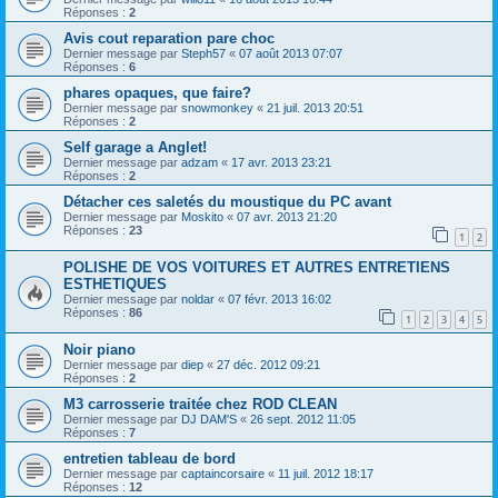
Réponses :
2
Avis cout reparation pare choc
Dernier message par
Steph57
«
07 août 2013 07:07
Réponses :
6
phares opaques, que faire?
Dernier message par
snowmonkey
«
21 juil. 2013 20:51
Réponses :
2
Self garage a Anglet!
Dernier message par
adzam
«
17 avr. 2013 23:21
Réponses :
2
Détacher ces saletés du moustique du PC avant
Dernier message par
Moskito
«
07 avr. 2013 21:20
Réponses :
23
1
2
POLISHE DE VOS VOITURES ET AUTRES ENTRETIENS
ESTHETIQUES
Dernier message par
noldar
«
07 févr. 2013 16:02
Réponses :
86
1
2
3
4
5
Noir piano
Dernier message par
diep
«
27 déc. 2012 09:21
Réponses :
2
M3 carrosserie traitée chez ROD CLEAN
Dernier message par
DJ DAM'S
«
26 sept. 2012 11:05
Réponses :
7
entretien tableau de bord
Dernier message par
captaincorsaire
«
11 juil. 2012 18:17
Réponses :
12