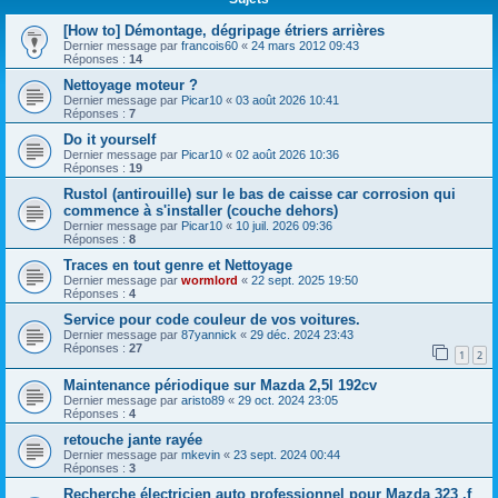
[How to] Démontage, dégripage étriers arrières
Dernier message par
francois60
«
24 mars 2012 09:43
Réponses :
14
Nettoyage moteur ?
Dernier message par
Picar10
«
03 août 2026 10:41
Réponses :
7
Do it yourself
Dernier message par
Picar10
«
02 août 2026 10:36
Réponses :
19
Rustol (antirouille) sur le bas de caisse car corrosion qui
commence à s'installer (couche dehors)
Dernier message par
Picar10
«
10 juil. 2026 09:36
Réponses :
8
Traces en tout genre et Nettoyage
Dernier message par
wormlord
«
22 sept. 2025 19:50
Réponses :
4
Service pour code couleur de vos voitures.
Dernier message par
87yannick
«
29 déc. 2024 23:43
Réponses :
27
1
2
Maintenance périodique sur Mazda 2,5l 192cv
Dernier message par
aristo89
«
29 oct. 2024 23:05
Réponses :
4
retouche jante rayée
Dernier message par
mkevin
«
23 sept. 2024 00:44
Réponses :
3
Recherche électricien auto professionnel pour Mazda 323 ,f