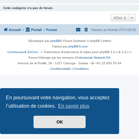
Cette catégorie n’a pas de forum.
Aller à
Accueil
Portail
Forum
Heures au format
UTC+02:00
Développé par
phpBB
® Forum Software © phpBB Limited
Traduit par
phpBB-fr.com
Communauté EzCom
: « Traductions d'extensions & styles pour phpBB 3.2.x & 3.3.x »
Forum hébergé par les services d’
Infomaniak Network SA
Avenue de la Praille, 26 - 1227 Carouge - Suisse - tél +41 22 820 35 44
Confidentialité
|
Conditions
En poursuivant votre navigation, vous acceptez
l’utilisation de cookies.
En savoir plus
OK