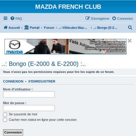
MAZDA FRENCH CLUB
FAQ
S’enregistrer
Connexion
R
Accueil
Portail
Forum
..: Véhicules Mazda ancien (<2003) :..
..: Bongo (E-2000 & E-2200) :..
e
c
h
e
..: Bongo (E-2000 & E-2200) :..
r
c
Vous n’avez pas les permissions requises pour lire les sujets de ce forum.
h
CONNEXION
•
S’ENREGISTRER
e
Nom d’utilisateur :
r
Mot de passe :
Se souvenir de moi
Cacher mon statut en ligne pour cette session