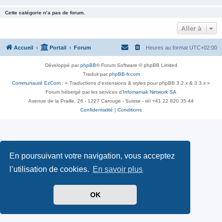
Cette catégorie n’a pas de forum.
Aller à
Accueil
Portail
Forum
Heures au format
UTC+02:00
Développé par
phpBB
® Forum Software © phpBB Limited
Traduit par
phpBB-fr.com
Communauté EzCom
: « Traductions d'extensions & styles pour phpBB 3.2.x & 3.3.x »
Forum hébergé par les services d’
Infomaniak Network SA
Avenue de la Praille, 26 - 1227 Carouge - Suisse - tél +41 22 820 35 44
Confidentialité
|
Conditions
En poursuivant votre navigation, vous acceptez
l’utilisation de cookies.
En savoir plus
OK