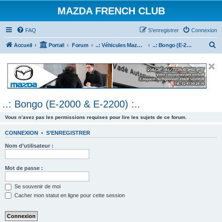
MAZDA FRENCH CLUB
FAQ
S’enregistrer
Connexion
R
Accueil
Portail
Forum
..: Véhicules Mazda ancien (<2003) :..
..: Bongo (E-2000 & E-2200) :..
e
c
h
e
..: Bongo (E-2000 & E-2200) :..
r
c
Vous n’avez pas les permissions requises pour lire les sujets de ce forum.
h
CONNEXION
•
S’ENREGISTRER
e
Nom d’utilisateur :
r
Mot de passe :
Se souvenir de moi
Cacher mon statut en ligne pour cette session