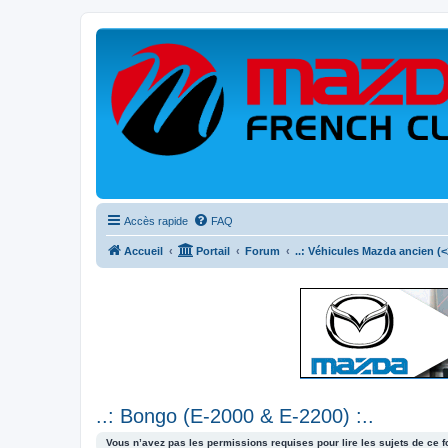
Accès rapide
FAQ
Accueil
Portail
Forum
..: Véhicules Mazda ancien (<2
..: Bongo (E-2000 & E-2200) :..
Vous n’avez pas les permissions requises pour lire les sujets de ce 