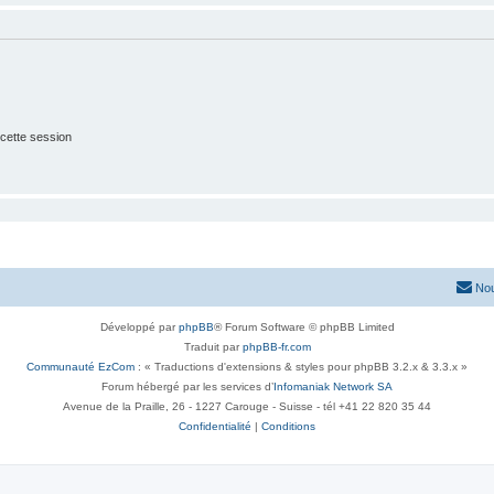
cette session
Nou
Développé par
phpBB
® Forum Software © phpBB Limited
Traduit par
phpBB-fr.com
Communauté EzCom
: « Traductions d'extensions & styles pour phpBB 3.2.x & 3.3.x »
Forum hébergé par les services d’
Infomaniak Network SA
Avenue de la Praille, 26 - 1227 Carouge - Suisse - tél +41 22 820 35 44
Confidentialité
|
Conditions