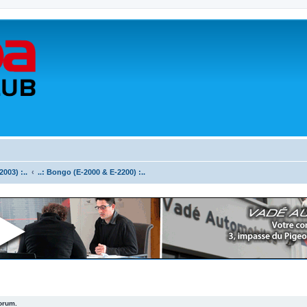
003) :..
..: Bongo (E-2000 & E-2200) :..
forum.