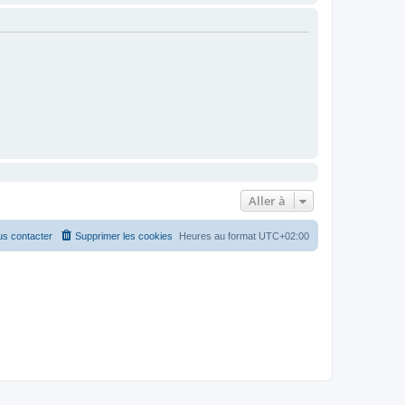
Aller à
s contacter
Supprimer les cookies
Heures au format
UTC+02:00