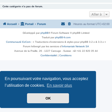
Cette catégorie n’a pas de forum.
Aller à
Accueil
Portail
Forum
Heures au format
UTC+02:00
Développé par
phpBB
® Forum Software © phpBB Limited
Traduit par
phpBB-fr.com
Communauté EzCom
: « Traductions d'extensions & styles pour phpBB 3.2.x & 3.3.x »
Forum hébergé par les services d’
Infomaniak Network SA
Avenue de la Praille, 26 - 1227 Carouge - Suisse - tél +41 22 820 35 44
Confidentialité
|
Conditions
En poursuivant votre navigation, vous acceptez
l’utilisation de cookies.
En savoir plus
OK