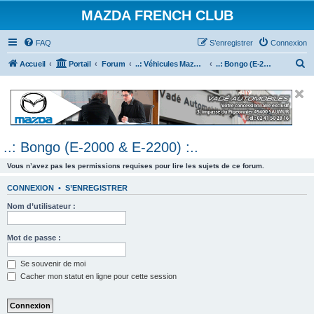
MAZDA FRENCH CLUB
FAQ
S’enregistrer
Connexion
R
Accueil
Portail
Forum
..: Véhicules Mazda ancien (<2003) :..
..: Bongo (E-2000 & E-2200) :..
e
c
h
e
..: Bongo (E-2000 & E-2200) :..
r
c
Vous n’avez pas les permissions requises pour lire les sujets de ce forum.
h
CONNEXION
•
S’ENREGISTRER
e
Nom d’utilisateur :
r
Mot de passe :
Se souvenir de moi
Cacher mon statut en ligne pour cette session